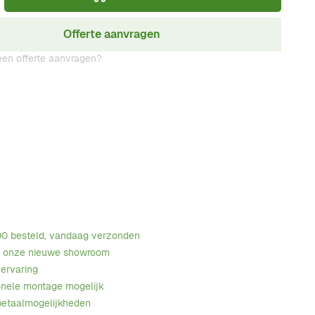
Offerte aanvragen
en offerte aanvragen?
00 besteld, vandaag verzonden
n onze nieuwe showroom
 ervaring
onele montage mogelijk
betaalmogelijkheden
age
View larger image