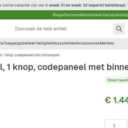
 zomervakantie zijn we in
week 31 en week 32 beperkt bereikbaar.
Blogs
Partners
Kennisbank
Vacatures
Su
Doorzoek de hele winkel
ms
Toegangsbeheer
Veiligheidssystemen
Accessoires
Merken
el, 1 knop, codepaneel met binnenpost
el, 1 knop, codepaneel met binn
Direct lever
€ 1.4
Aantal