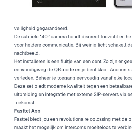
Deze complete set bevat alles wat je nodig hebt: een 
De strakke buitenpost, vervaardigd uit geborsteld alu
inbouw- als opbouwmogelijkheden naar jouw voorkeur.
veiligheid gegarandeerd.
De subtiele 140° camera houdt discreet toezicht en h
voor heldere communicatie. Bij weinig licht schakelt d
nachtbeeld.
Het installeren is een fluitje van een cent. Zo zijn er 
eenvoudigweg de QR-code en je bent klaar. Accounts 
verleden. Beheer je toegang eenvoudig vanaf elke loca
Deze set biedt moderne kwaliteit tegen een betaalbare 
uitbreiding en integratie met externe SIP-servers via ee
toekomst.
Fasttel App
Fasttel biedt jou een revolutionaire oplossing met de 
maakt het mogelijk om intercoms moeiteloos te verbi