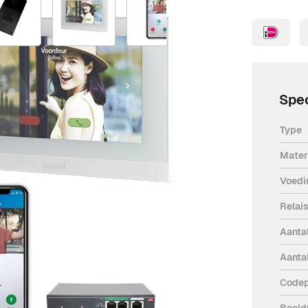
Spec
Type
Mater
Voedi
Relai
Aanta
Aanta
600VKK in het zwart. De set is
 ware musthave op het gebied van
Codep
Beeld