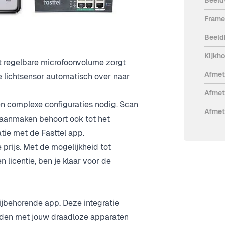
buitenpost, binnenpost en PoE Switch.
Fram
minium en gehard glas, biedt zowel
 Met vier antivandaalschroeven is de
Beeld
Kijkh
et regelbare microfoonvolume zorgt
Afmet
e lichtsensor automatisch over naar
Afmet
geen complexe configuraties nodig. Scan
Afmet
aanmaken behoort ook tot het
tie met de Fasttel app.
prijs. Met de mogelijkheid tot
n licentie, ben je klaar voor de
bijbehorende app. Deze integratie
nden met jouw draadloze apparaten