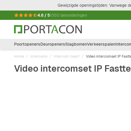
Ga naar de inhoud
Gewijzigde openingstijden: Vanwege de
4.6 / 5
1350 beoordelingen
Poortopeners
Deuropeners
Slagbomen
Verkeerspalen
Interco
Home
/
Intercoms
/
Intercom zwart
/
Video intercomset IP Fastt
Video intercomset IP Fastt