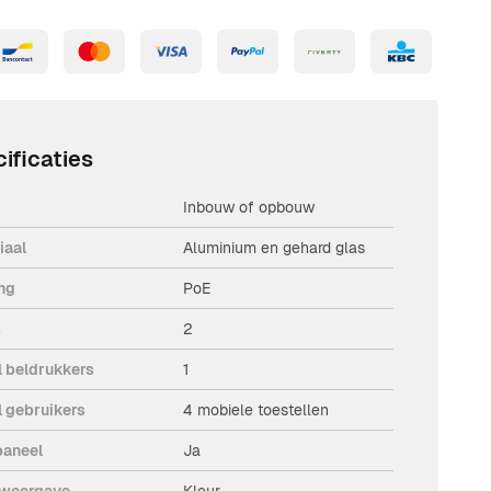
ificaties
Inbouw of opbouw
iaal
Aluminium en gehard glas
ng
PoE
s
2
l beldrukkers
1
l gebruikers
4 mobiele toestellen
aneel
Ja
weergave
Kleur