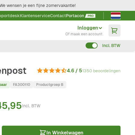
We wensen je een fijne zomervakantie!
Taal kieze
pportdesk
Klantenservice
Contact
Portacon
Inloggen
Of maak een account
Incl. BTW
enpost
4.6 / 5
1350 beoordelingen
baar
FA300110
Productgroep B
45,95
Incl. BTW
In Winkelwagen