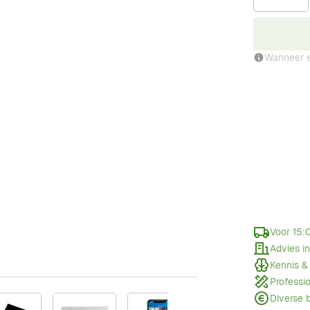
Wanneer e
Voor 15:
Advies i
Kennis &
Professi
Diverse 
image
View larger image
View larger image
View larger image
View larger im