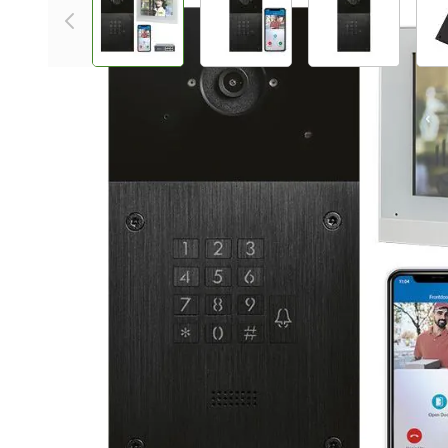
Plus- en minpunten
Modern design
Plug & Play
Incl. 4 gratis licenties
Geborsteld aluminium en glas
Front buitenpost 0% plastic
Inbouw en opbouw
Met codepaneel
Vandalismebestendig
Productomschrijving
Ontdek de veelzijdige Video Intercomset IP Fasttel FT
uitgerust met een 7" monitor en een PoE switch - een
beveiliging en communicatie.