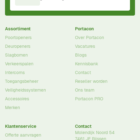
Assortiment
Portacon
Poortopeners
Over Portacon
Deuropeners
Vacatures
Slagbomen
Blogs
Verkeerspalen
Kennisbank
Intercoms
Contact
Toegangsbeheer
Reseller worden
Veiligheidssystemen
Ons team
Accessoires
Portacon PRO
Merken
Klantenservice
Contact
Molendijk Noord 54
Offerte aanvragen
7461 JE
Rijssen