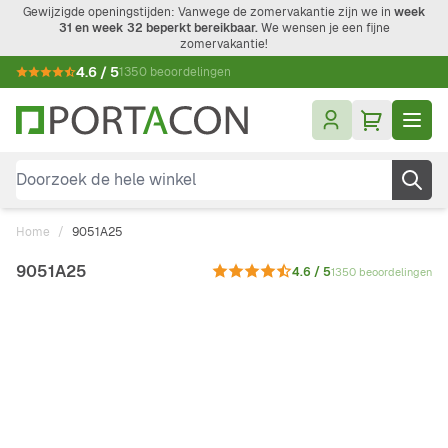
Ga naar de inhoud
Gewijzigde openingstijden: Vanwege de zomervakantie zijn we in
week
31 en week 32 beperkt bereikbaar.
We wensen je een fijne
zomervakantie!
4.6 / 5
1350 beoordelingen
Doorzoek de hele winkel
Home
/
9051A25
9051A25
4.6 / 5
1350 beoordelingen