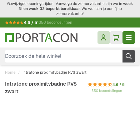
Ga naar de inhoud
Gewijzigde openingstijden: Vanwege de zomervakantie zijn we in
week
31 en week 32 beperkt bereikbaar.
We wensen je een fijne
zomervakantie!
4.6 / 5
1350 beoordelingen
Doorzoek de hele winkel
Home
/
Intratone proximitybadge RVS zwart
Intratone proximitybadge RVS
4.6 / 5
zwart
1350 beoordelingen