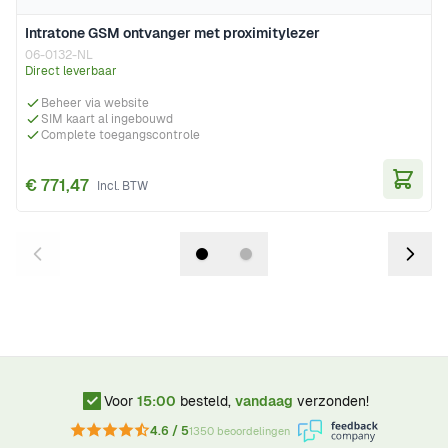
Intratone GSM ontvanger met proximitylezer
06-0132-NL
Direct leverbaar
Beheer via website
SIM kaart al ingebouwd
Complete toegangscontrole
€ 771,47
In Wi
Voor
15:00
besteld,
vandaag
verzonden!
4.6 / 5
1350 beoordelingen