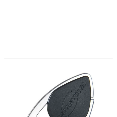
Direct leverbaar
08-0101
Productgroep B
€ 15,26
Incl. BTW
Aantal