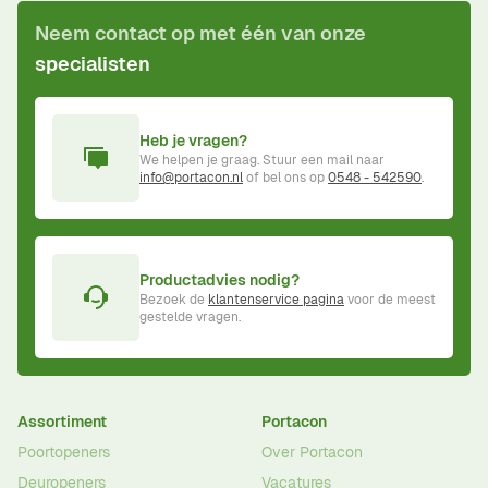
Neem contact op met één van onze
specialisten
Heb je vragen?
We helpen je graag. Stuur een mail naar
info@portacon.nl
of bel ons op
0548 - 542590
.
Productadvies nodig?
Bezoek de
klantenservice pagina
voor de meest
gestelde vragen.
Assortiment
Portacon
Poortopeners
Over Portacon
Deuropeners
Vacatures