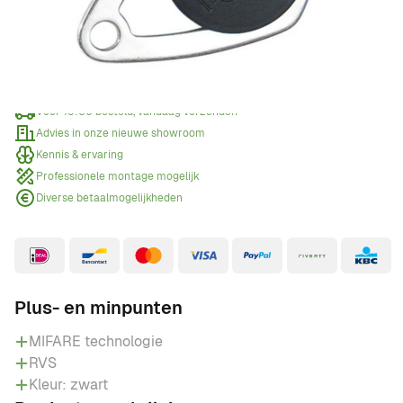
Offerte aanvragen
Wanneer een offerte aanvragen?
Voor 15:00 besteld, vandaag verzonden
Advies in onze nieuwe showroom
Kennis & ervaring
Professionele montage mogelijk
Diverse betaalmogelijkheden
Plus- en minpunten
MIFARE technologie
RVS
Kleur: zwart