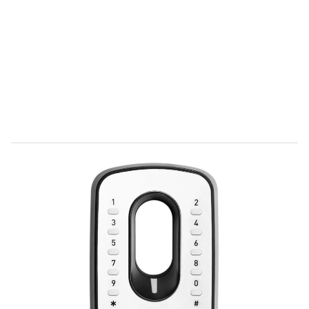
Direct leverbaar
9760032
Productgroep E
€ 281,93
Incl. BTW
Aantal