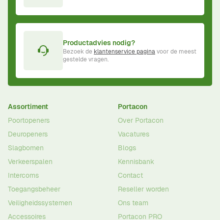
Productadvies nodig?
Bezoek de
klantenservice pagina
voor de meest
gestelde vragen.
Assortiment
Portacon
Poortopeners
Over Portacon
Deuropeners
Vacatures
Slagbomen
Blogs
Verkeerspalen
Kennisbank
Intercoms
Contact
Toegangsbeheer
Reseller worden
Veiligheidssystemen
Ons team
Accessoires
Portacon PRO