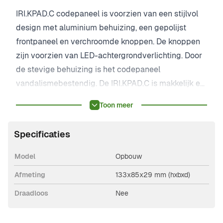
IRI.KPAD.C codepaneel is voorzien van een stijlvol
design met aluminium behuizing, een gepolijst
frontpaneel en verchroomde knoppen. De knoppen
zijn voorzien van LED-achtergrondverlichting. Door
de stevige behuizing is het codepaneel
vandalismebestendig. De IRI.KPAD.C is makkelijk en
snel te installeren.
Toon meer
Specificaties
Model
Opbouw
Afmeting
133x85x29 mm (hxbxd)
Draadloos
Nee