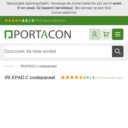
Ga naar de inhoud
Gewijzigde openingstijden: Vanwege de zomervakantie zijn we in
week
31 en week 32 beperkt bereikbaar.
We wensen je een fijne
zomervakantie!
4.6 / 5
1350 beoordelingen
Doorzoek de hele winkel
Home
/
IRI.KPAD.C codepaneel
IRI.KPAD.C codepaneel
4.6 / 5
1350 beoordelingen