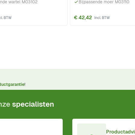
ende wartel M03102
Bijpassende moer M03110
€ 42,42
ductgarantie
!
onze
specialisten
Productadvi