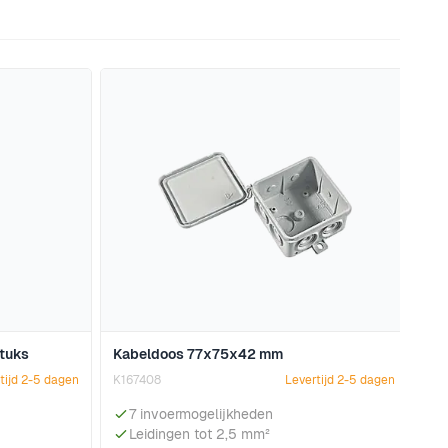
naar de carrouselnavigatie gaan met de overslaan links.
stuks
Kabeldoos 77x75x42 mm
tijd 2-5 dagen
K167408
Levertijd 2-5 dagen
7 invoermogelijkheden
Leidingen tot 2,5 mm²