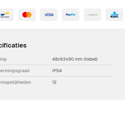
ificaties
ing
48x93x90 mm (hxbxd)
ermingsgraad
IP54
rmogelijkheden
12