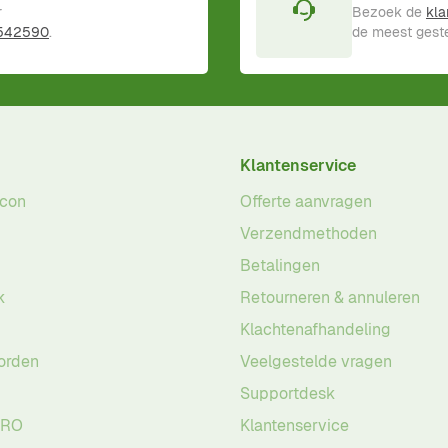
r
Bezoek de
kla
 542590
.
de meest geste
Klantenservice
acon
Offerte aanvragen
Verzendmethoden
Betalingen
k
Retourneren & annuleren
Klachtenafhandeling
orden
Veelgestelde vragen
Supportdesk
PRO
Klantenservice