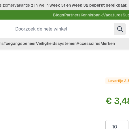
 zomervakantie zijn we in
week 31 en week 32 beperkt bereikbaar.
Blogs
Partners
Kennisbank
Vacatures
Su
Doorzoek de hele winkel
ms
Toegangsbeheer
Veiligheidssystemen
Accessoires
Merken
Levertijd 2
€ 3,4
Aantal