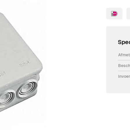
Spec
Afmet
Besch
doos is geschikt voor nominale
Invoe
 leidingen tot 2,5 mm².