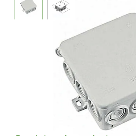
Plus- en minpunten
12 invoermogelijkheden
Leidingen tot 2,5 mm²
Vertragend polyethyleen
Productomschrijving
Kabeldoos met een afmeting van 93x90x48 mm. De las
spanning tot 400V. Er zijn 12 invoermogelijkheden voor
Minimale afname: 10 stuks