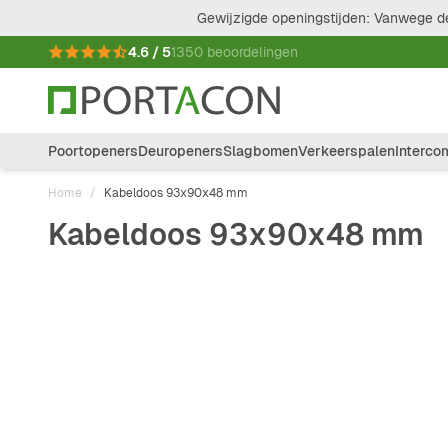
Ga naar de inhoud
Gewijzigde openingstijden: Vanwege de
4.6 / 5
1350 beoordelingen
Poortopeners
Deuropeners
Slagbomen
Verkeerspalen
Interco
Home
/
Kabeldoos 93x90x48 mm
Kabeldoos 93x90x48 mm