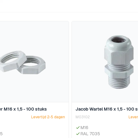
jk met de tabtoets. U kunt de carrousel overslaan of direct 
 M16 x 1,5 - 100 stuks
Jacob Wartel M16 x 1,5 - 100 
Levertijd 2-5 dagen
M03102
Lever
M16
35
RAL 7035