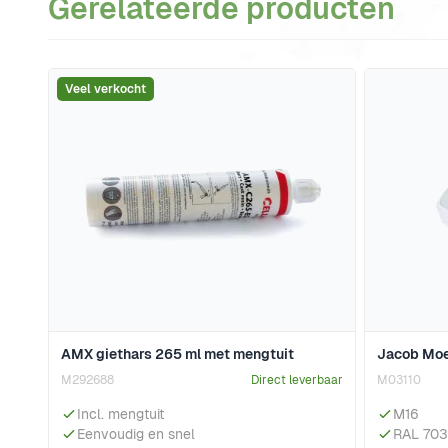
Gerelateerde producten
Navigeren door de elementen van de carrousel is mogeli
Druk om carrousel over te slaan
Veel verkocht
AMX giethars 265 ml met mengtuit
Jacob Moer
M292688
Direct leverbaar
M03110
Incl. mengtuit
M16
Eenvoudig en snel
RAL 70