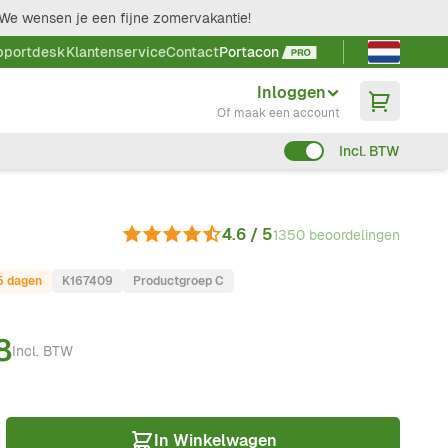
We wensen je een fijne zomervakantie!
Taal kieze
pportdesk
Klantenservice
Contact
Portacon
Inloggen
Of maak een account
Incl. BTW
4.6 / 5
1350 beoordelingen
-5 dagen
K167409
Productgroep C
8
Incl. BTW
In Winkelwagen