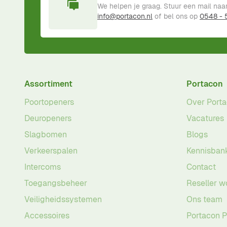
We helpen je graag. Stuur een mail naa
info@portacon.nl
of bel ons op
0548 -
Assortiment
Portacon
Poortopeners
Over Port
Deuropeners
Vacatures
Slagbomen
Blogs
Verkeerspalen
Kennisban
Intercoms
Contact
Toegangsbeheer
Reseller w
Veiligheidssystemen
Ons team
Accessoires
Portacon 