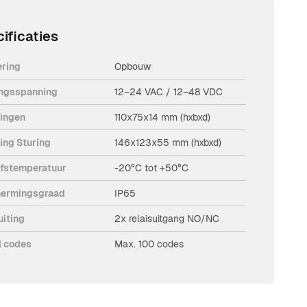
ificaties
ering
Opbouw
ngsspanning
12–24 VAC / 12–48 VDC
ingen
110x75x14 mm (hxbxd)
ing Sturing
146x123x55 mm (hxbxd)
jfstemperatuur
-20°C tot +50°C
ermingsgraad
IP65
uiting
2x relaisuitgang NO/NC
l codes
Max. 100 codes