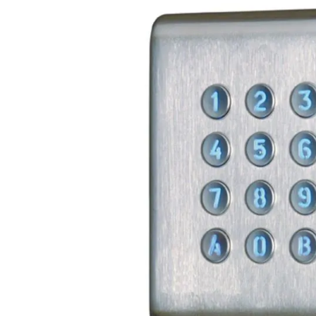
Plus- en minpunten
RVS codepaneel
Twee relaisuitgangen
Externe sturing mogelijk
Productomschrijving
Vandalismebestendig RVS Cdvi codepaneel KCIN opbo
toetsen. Het paneel heeft 2 relaisuitgangen en een ui
De externe sturing zorgt voor optimale veiligheid. Wa
(inbraak of vandalisme), kan de poort, slagboom of de
Bij het bedienen van de toetsen klinkt een duidelijke t
Dit krijg je:
KCIN codepaneel 2 relais, externe sturing (RVS)