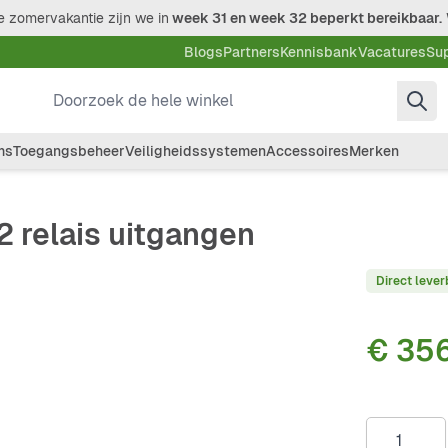
 zomervakantie zijn we in
week 31 en week 32 beperkt bereikbaar.
Blogs
Partners
Kennisbank
Vacatures
Su
Doorzoek de hele winkel
ms
Toegangsbeheer
Veiligheidssystemen
Accessoires
Merken
 relais uitgangen
Direct lever
€ 35
Aantal