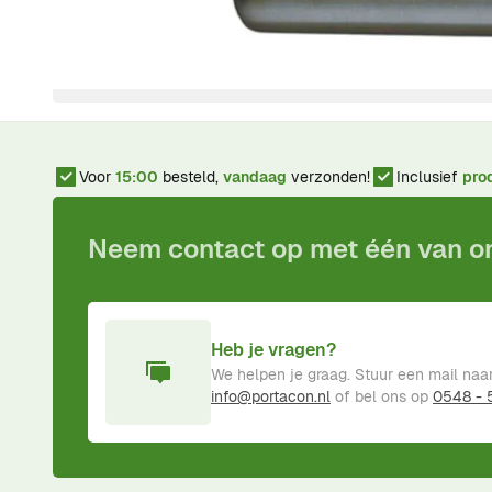
Info / Handleidingen
Installatiehandleiding KCIN (NL)
Voor
15:00
besteld,
vandaag
verzonden!
Inclusief
pro
Neem contact op met één van 
Heb je vragen?
We helpen je graag. Stuur een mail naa
info@portacon.nl
of bel ons op
0548 -