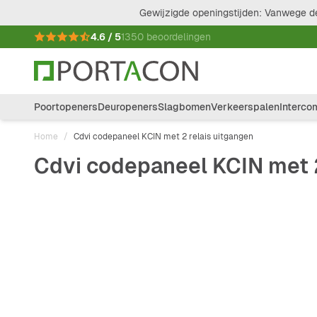
Ga naar de inhoud
Gewijzigde openingstijden: Vanwege de
4.6 / 5
1350 beoordelingen
Poortopeners
Deuropeners
Slagbomen
Verkeerspalen
Interco
Home
/
Cdvi codepaneel KCIN met 2 relais uitgangen
Cdvi codepaneel KCIN met 2