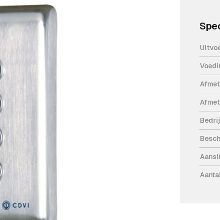
Spec
Uitvo
Voedi
uw met blauwe (LED) verlichte RVS
Afmet
tbouwdiepte van slechts 14 mm.
Afmet
nneer het codepaneel wordt verwijderd
Bedri
ur niet geopend worden.
oon.
Besch
Aansl
Aanta