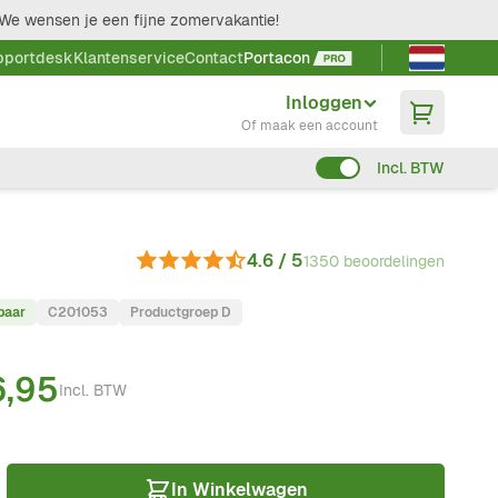
We wensen je een fijne zomervakantie!
Taal kieze
pportdesk
Klantenservice
Contact
Portacon
Inloggen
Of maak een account
Incl. BTW
4.6 / 5
1350 beoordelingen
baar
C201053
Productgroep D
6,95
Incl. BTW
In Winkelwagen