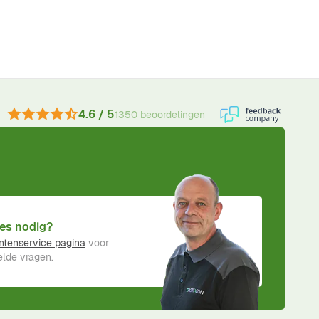
4.6 / 5
1350 beoordelingen
es nodig?
ntenservice pagina
voor
lde vragen.