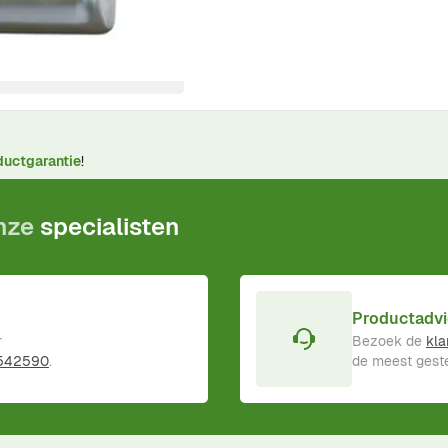
ductgarantie
!
onze
specialisten
Productadvi
r
Bezoek de
kla
 542590
.
de meest geste