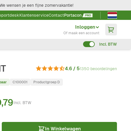
We wensen je een fijne zomervakantie!
Taal kieze
pportdesk
Klantenservice
Contact
Portacon
Inloggen
Of maak een account
Incl. BTW
IT
4.6 / 5
1350 beoordelingen
baar
C100001
Productgroep D
,79
Incl. BTW
In Winkelwagen