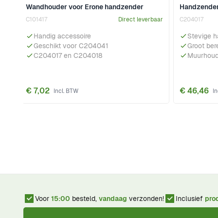
Wandhouder voor Erone handzender
Handzender
C101417
Direct leverbaar
C204017
Handig accessoire
Stevige 
Geschikt voor C204041
Groot ber
C204017 en C204018
Muurhoud
€ 7,02
€ 46,46
Voor
15:00
besteld,
vandaag
verzonden!
Inclusief
pro