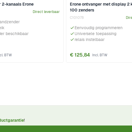
 2-kanaals Erone
Erone ontvanger met display 2 
100 zenders
Direct leverbaar
C101078
Dir
handzender
eik
Eenvoudig programmeren
er beschikbaar
Universele toepassing
relais instelbaar
€ 125,84
ductgarantie
!