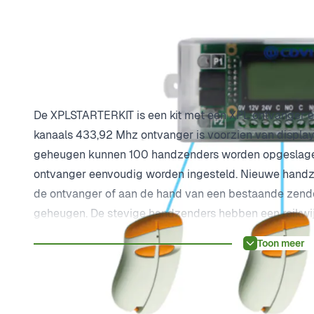
Plus- en minpunten
Complete set
3x S2TR2641E2 handzenders 2-kanaals
Ontvanger XPL
Productomschrijving
De XPLSTARTERKIT is een kit met een XPL ontvanger
kanaals 433,92 Mhz ontvanger is voorzien van display e
geheugen kunnen 100 handzenders worden opgeslagen
ontvanger eenvoudig worden ingesteld. Nieuwe hand
de ontvanger of aan de hand van een bestaande zender
geheugen. De stevige handzenders hebben een reikwijd
de zenders is een wandhouder beschikbaar, artikelnu
Toon meer
Dit krijg je:
3x S2TR2641E2 ERONE handzenders 2-kanaals
1x XPL ERONE ontvanger