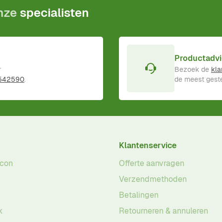
onze
specialisten
Productadvi
r
Bezoek de
kla
 542590
.
de meest geste
Klantenservice
acon
Offerte aanvragen
Verzendmethoden
Betalingen
k
Retourneren & annuleren