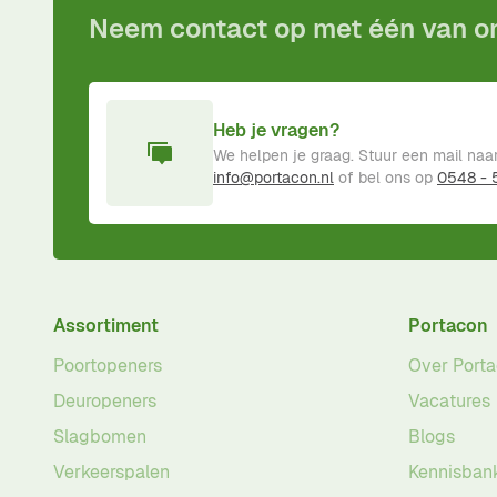
Neem contact op met één van 
Heb je vragen?
We helpen je graag. Stuur een mail naa
info@portacon.nl
of bel ons op
0548 -
Assortiment
Portacon
Poortopeners
Over Port
Deuropeners
Vacatures
Slagbomen
Blogs
Verkeerspalen
Kennisban