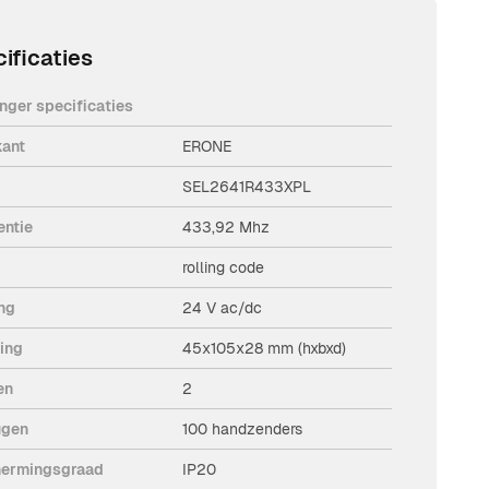
ificaties
nger specificaties
kant
ERONE
SEL2641R433XPL
entie
433,92 Mhz
rolling code
ng
24 V ac/dc
ing
45x105x28 mm (hxbxd)
en
2
ugen
100 handzenders
ermingsgraad
IP20