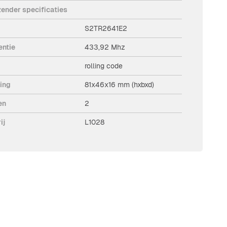
ender specificaties
S2TR2641E2
entie
433,92 Mhz
rolling code
ing
81x46x16 mm (hxbxd)
en
2
ij
L1028