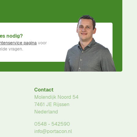
es nodig?
ntenservice pagina
voor
lde vragen.
Contact
Molendijk Noord 54
7461 JE
Rijssen
Nederland
0548 - 542590
info@portacon.nl