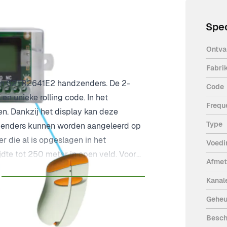
Spec
Ontva
Fabri
 en S2TR2641E2 handzenders. De 2-
Code
n unieke rolling code. In het
Frequ
. Dankzij het display kan deze
Type
zenders kunnen worden aangeleerd op
 die al is opgeslagen in het
Voedi
te tot 250 meter in open veld. Voor
Afmet
mmer C101417.
Kanal
Gehe
Besch