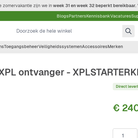
 zomervakantie zijn we in
week 31 en week 32 beperkt bereikbaar.
Blogs
Partners
Kennisbank
Vacatures
Su
Doorzoek de hele winkel
ms
Toegangsbeheer
Veiligheidssystemen
Accessoires
Merken
 XPL ontvanger - XPLSTARTERK
Direct lever
€ 240
Aantal