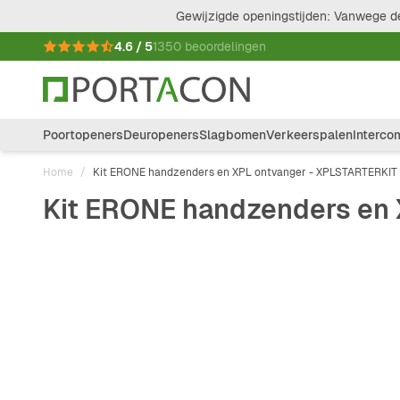
Ga naar de inhoud
Gewijzigde openingstijden: Vanwege de
4.6 / 5
1350 beoordelingen
Poortopeners
Deuropeners
Slagbomen
Verkeerspalen
Interco
Home
/
Kit ERONE handzenders en XPL ontvanger - XPLSTARTERKIT
Kit ERONE handzenders en