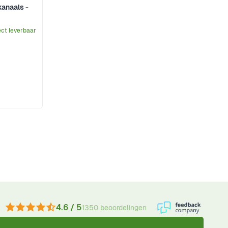
kanaals -
ect leverbaar
4.6 / 5
1350 beoordelingen