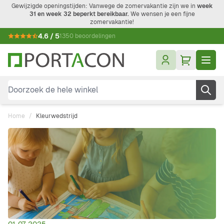
Ga naar de inhoud
Gewijzigde openingstijden: Vanwege de zomervakantie zijn we in
week
31 en week 32 beperkt bereikbaar.
We wensen je een fijne
zomervakantie!
4.6 / 5
1350 beoordelingen
Doorzoek de hele winkel
Home
/
Kleurwedstrijd