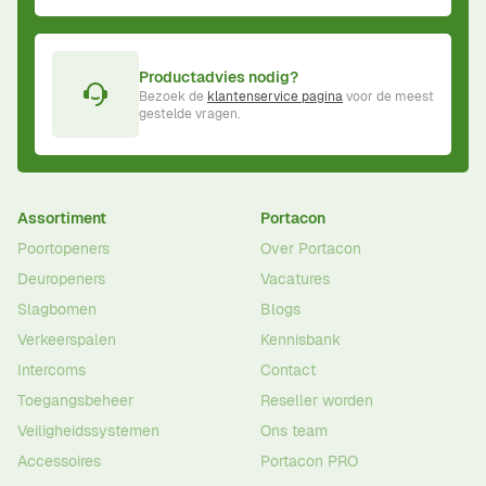
Productadvies nodig?
Bezoek de
klantenservice pagina
voor de meest
gestelde vragen.
Assortiment
Portacon
Poortopeners
Over Portacon
Deuropeners
Vacatures
Slagbomen
Blogs
Verkeerspalen
Kennisbank
Intercoms
Contact
Toegangsbeheer
Reseller worden
Veiligheidssystemen
Ons team
Accessoires
Portacon PRO