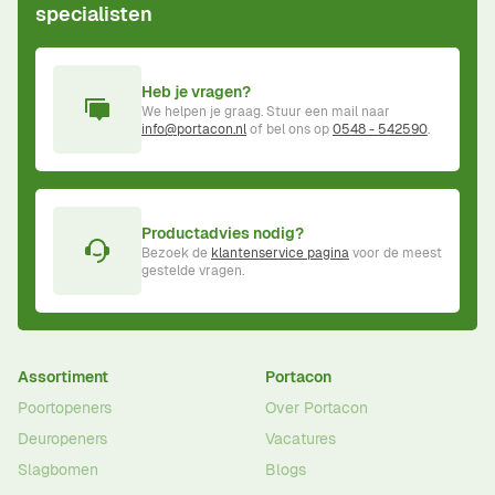
specialisten
Heb je vragen?
We helpen je graag. Stuur een mail naar
info@portacon.nl
of bel ons op
0548 - 542590
.
Productadvies nodig?
Bezoek de
klantenservice pagina
voor de meest
gestelde vragen.
Assortiment
Portacon
Poortopeners
Over Portacon
Deuropeners
Vacatures
Slagbomen
Blogs