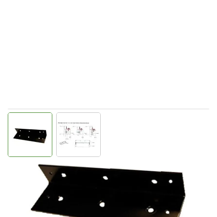
View larger image
View larger image
Direct leverbaar
C516027
Productgroep D
€ 106,48
Incl. BTW