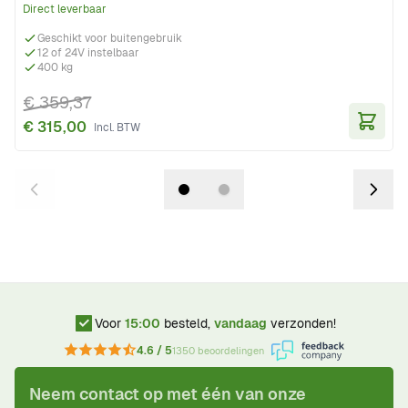
Direct leverbaar
Geschikt voor buitengebruik
12 of 24V instelbaar
400 kg
€ 359,37
€ 315,00
In Wi
Voor
15:00
besteld,
vandaag
verzonden!
4.6 / 5
1350 beoordelingen
Neem contact op met één van onze