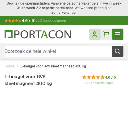
Ga naar de inhoud
Gewijzigde openingstijden: Vanwege de zomervakantie zijn we in
week
31 en week 32 beperkt bereikbaar.
We wensen je een fijne
zomervakantie!
4.6 / 5
1350 beoordelingen
Doorzoek de hele winkel
Home
/
L-beugel voor RVS kleefmagneet 400 kg
L-beugel voor RVS
4.6 / 5
kleefmagneet 400 kg
1350 beoordelingen