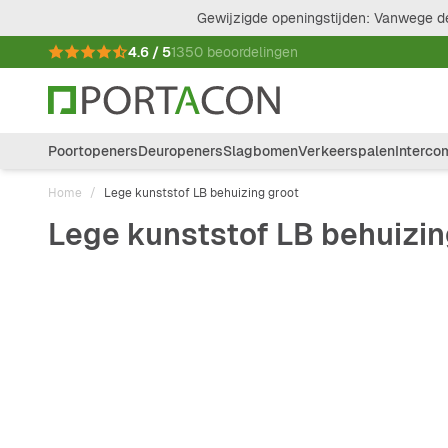
Ga naar de inhoud
Gewijzigde openingstijden: Vanwege de
4.6 / 5
1350 beoordelingen
Poortopeners
Deuropeners
Slagbomen
Verkeerspalen
Interco
Home
/
Lege kunststof LB behuizing groot
Lege kunststof LB behuizin