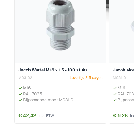
Jacob Wartel M16 x 1,5 - 100 stuks
Jacob Moer
M03102
Levertijd 2-5 dagen
M03110
M16
M16
RAL 7035
RAL 70
Bijpassende moer M03110
Bijpass
€ 42,42
€ 6,28