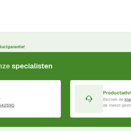
ductgarantie
!
onze
specialisten
Productadvi
r
Bezoek de
kla
 542590
.
de meest geste