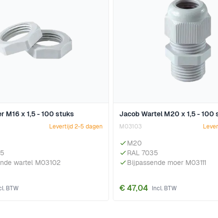
 M16 x 1,5 - 100 stuks
Jacob Wartel M20 x 1,5 - 100 
Levertijd 2-5 dagen
M03103
Lever
M20
35
RAL 7035
ende wartel M03102
Bijpassende moer M03111
€ 47,04