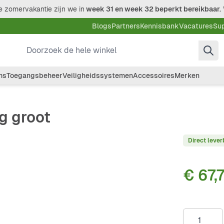
 zomervakantie zijn we in
week 31 en week 32 beperkt bereikbaar.
Blogs
Partners
Kennisbank
Vacatures
Su
Doorzoek de hele winkel
ms
Toegangsbeheer
Veiligheidssystemen
Accessoires
Merken
g groot
Direct lever
€ 67,
Aantal