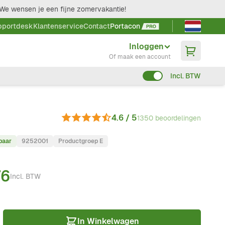
We wensen je een fijne zomervakantie!
Taal kieze
pportdesk
Klantenservice
Contact
Portacon
Inloggen
Of maak een account
Incl. BTW
4.6 / 5
1350 beoordelingen
baar
9252001
Productgroep E
76
Incl. BTW
In Winkelwagen