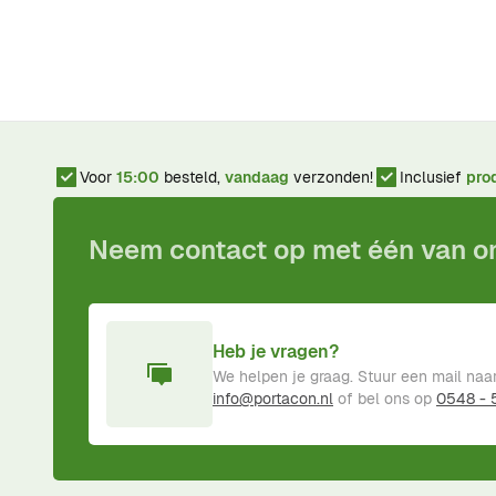
Voor
15:00
besteld,
vandaag
verzonden!
Inclusief
pro
Neem contact op met één van 
Heb je vragen?
We helpen je graag. Stuur een mail naa
info@portacon.nl
of bel ons op
0548 -