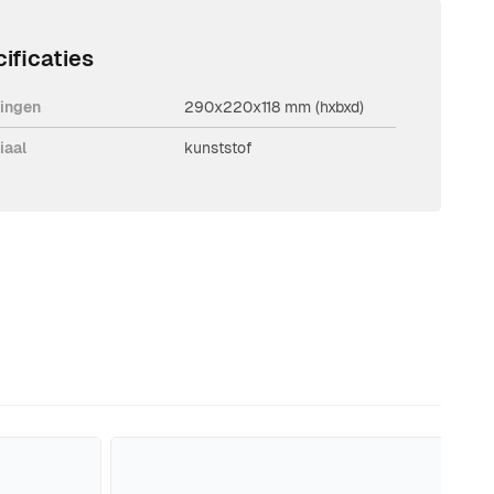
ificaties
ingen
290x220x118 mm (hxbxd)
iaal
kunststof
naar de carrouselnavigatie gaan met de overslaan links.