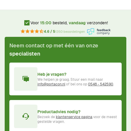
Voor
15:00
besteld,
vandaag
verzonden!
4.6 / 5
1350 beoordelingen
Neem contact op met één van onze
specialisten
Heb je vragen?
We helpen je graag. Stuur een mail naar
info@portacon.nl
of bel ons op
0548 - 542590
.
Productadvies nodig?
Bezoek de
klantenservice pagina
voor de meest
gestelde vragen.