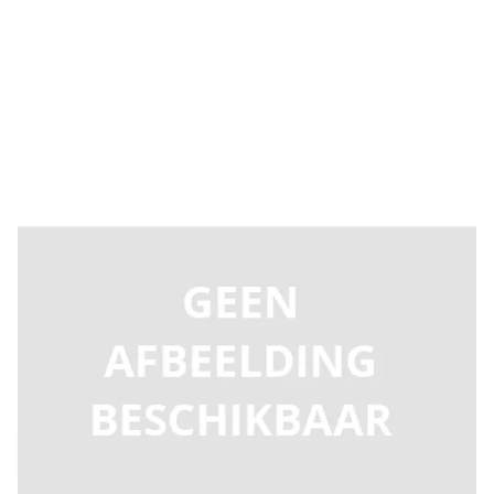
Levertijd 2-5 dagen
9686767
Productgroep E
€ 355,74
Incl. BTW
Aantal