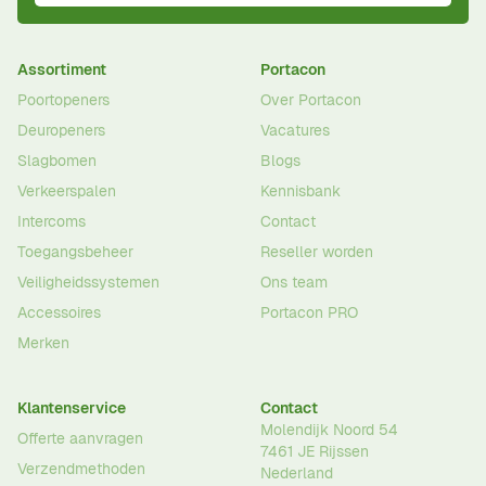
Assortiment
Portacon
Poortopeners
Over Portacon
Deuropeners
Vacatures
Slagbomen
Blogs
Verkeerspalen
Kennisbank
Intercoms
Contact
Toegangsbeheer
Reseller worden
Veiligheidssystemen
Ons team
Accessoires
Portacon PRO
Merken
Klantenservice
Contact
Molendijk Noord 54
Offerte aanvragen
7461 JE
Rijssen
Verzendmethoden
Nederland