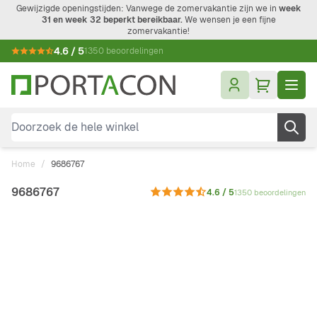
Ga naar de inhoud
Gewijzigde openingstijden: Vanwege de zomervakantie zijn we in
week
31 en week 32 beperkt bereikbaar.
We wensen je een fijne
zomervakantie!
4.6 / 5
1350 beoordelingen
Doorzoek de hele winkel
Home
/
9686767
9686767
4.6 / 5
1350 beoordelingen