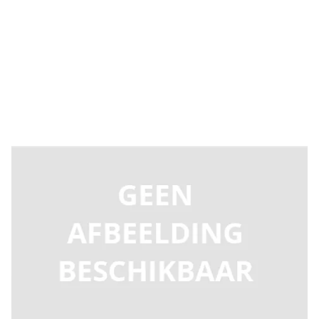
Levertijd 2-5 dagen
9686054
Productgroep E
€ 65,44
Incl. BTW
Aantal