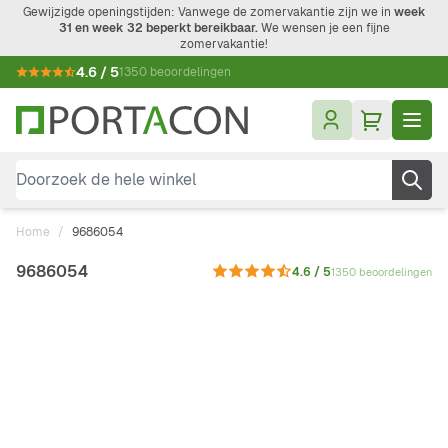
Ga naar de inhoud
Gewijzigde openingstijden: Vanwege de zomervakantie zijn we in
week
31 en week 32 beperkt bereikbaar.
We wensen je een fijne
zomervakantie!
4.6 / 5
1350 beoordelingen
Doorzoek de hele winkel
Home
/
9686054
9686054
4.6 / 5
1350 beoordelingen