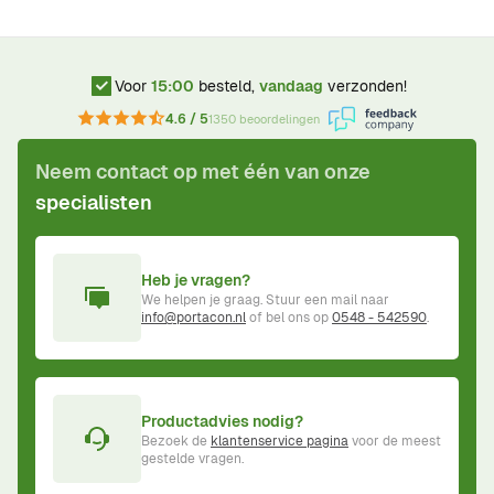
Voor
15:00
besteld,
vandaag
verzonden!
4.6 / 5
1350 beoordelingen
Neem contact op met één van onze
specialisten
Heb je vragen?
We helpen je graag. Stuur een mail naar
info@portacon.nl
of bel ons op
0548 - 542590
.
Productadvies nodig?
Bezoek de
klantenservice pagina
voor de meest
gestelde vragen.