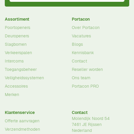
Assortiment
Portacon
Poortopeners
Over Portacon
Deuropeners
Vacatures
Slagbomen
Blogs
Verkeerspalen
Kennisbank
Intercoms
Contact
Toegangsbeheer
Reseller worden
Veiligheidssystemen
Ons team
Accessoires
Portacon PRO
Merken
Klantenservice
Contact
Molendijk Noord 54
Offerte aanvragen
7461 JE
Rijssen
Verzendmethoden
Nederland