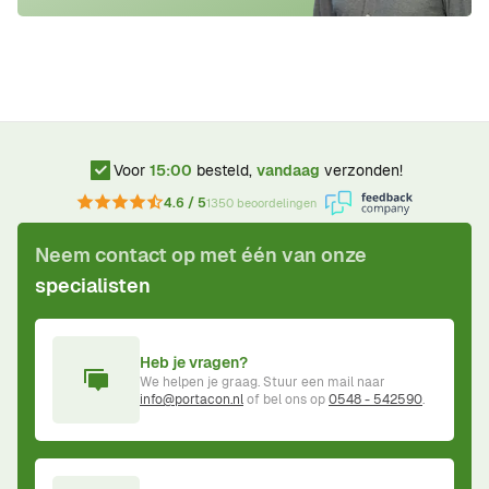
Voor
15:00
besteld,
vandaag
verzonden!
4.6 / 5
1350 beoordelingen
Neem contact op met één van onze
specialisten
Heb je vragen?
We helpen je graag. Stuur een mail naar
info@portacon.nl
of bel ons op
0548 - 542590
.