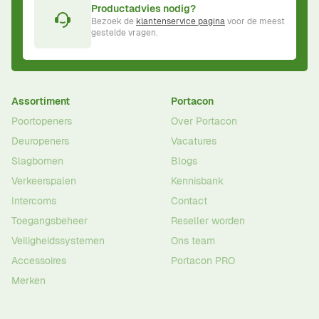
Productadvies nodig?
Bezoek de
klantenservice pagina
voor de meest
gestelde vragen.
Assortiment
Portacon
Poortopeners
Over Portacon
Deuropeners
Vacatures
Slagbomen
Blogs
Verkeerspalen
Kennisbank
Intercoms
Contact
Toegangsbeheer
Reseller worden
Veiligheidssystemen
Ons team
Accessoires
Portacon PRO
Merken