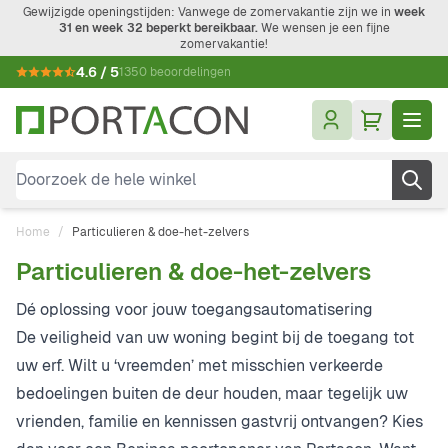
Ga naar de inhoud
Gewijzigde openingstijden: Vanwege de zomervakantie zijn we in
week
31 en week 32 beperkt bereikbaar.
We wensen je een fijne
zomervakantie!
4.6 / 5
1350 beoordelingen
Doorzoek de hele winkel
Home
/
Particulieren & doe-het-zelvers
Particulieren & doe-het-zelvers
Dé oplossing voor jouw toegangsautomatisering
De veiligheid van uw woning begint bij de toegang tot
uw erf. Wilt u ‘vreemden’ met misschien verkeerde
bedoelingen buiten de deur houden, maar tegelijk uw
vrienden, familie en kennissen gastvrij ontvangen? Kies