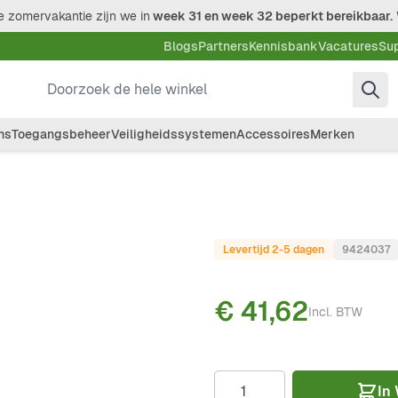
 zomervakantie zijn we in
week 31 en week 32 beperkt bereikbaar.
Blogs
Partners
Kennisbank
Vacatures
Su
Doorzoek de hele winkel
ms
Toegangsbeheer
Veiligheidssystemen
Accessoires
Merken
Levertijd 2-5 dagen
9424037
€ 41,62
Incl. BTW
Aantal
In