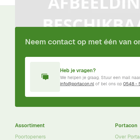
Voor
15:00
besteld,
vandaag
verzonden!
Inclusief
pro
Neem contact op met één van 
Heb je vragen?
We helpen je graag. Stuur een mail naa
info@portacon.nl
of bel ons op
0548 -
Assortiment
Portacon
Poortopeners
Over Port