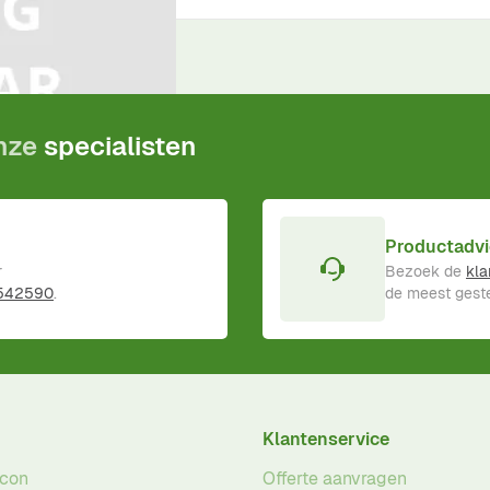
ductgarantie
!
onze
specialisten
Productadvi
r
Bezoek de
kla
 542590
.
de meest geste
Klantenservice
acon
Offerte aanvragen