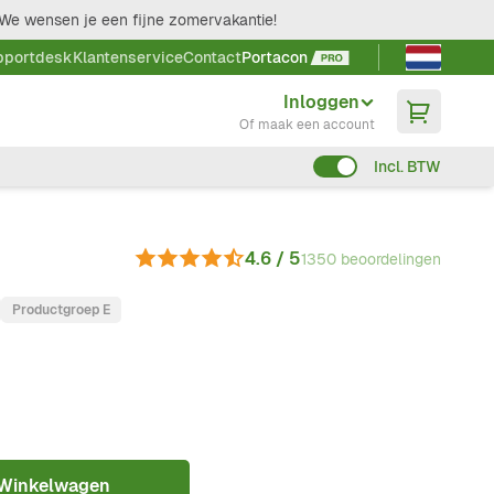
We wensen je een fijne zomervakantie!
Taal kieze
pportdesk
Klantenservice
Contact
Portacon
Inloggen
Of maak een account
Incl. BTW
4.6 / 5
1350 beoordelingen
Productgroep E
 Winkelwagen