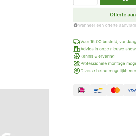
Offerte aa
Wanneer een offerte aanvrag
Voor 15:00 besteld, vandaa
Advies in onze nieuwe sho
Kennis & ervaring
Professionele montage moge
Diverse betaalmogelijkhede
E.500S