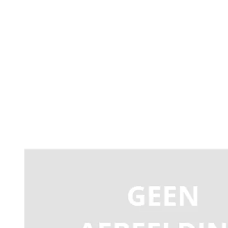
Productomschrijving
OUD - VE.GT24S aluminium koppelstuk voor boom V