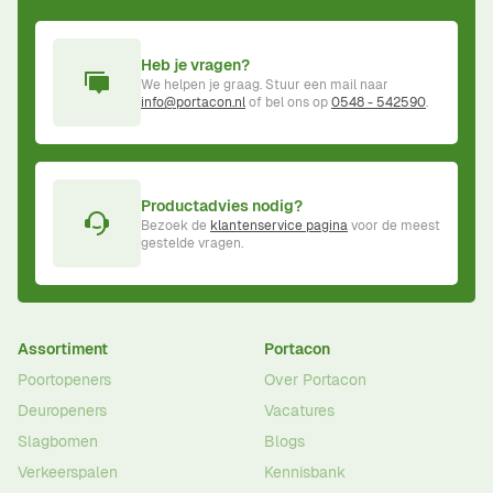
Heb je vragen?
We helpen je graag. Stuur een mail naar
info@portacon.nl
of bel ons op
0548 - 542590
.
Productadvies nodig?
Bezoek de
klantenservice pagina
voor de meest
gestelde vragen.
Assortiment
Portacon
Poortopeners
Over Portacon
Deuropeners
Vacatures
Slagbomen
Blogs
Verkeerspalen
Kennisbank