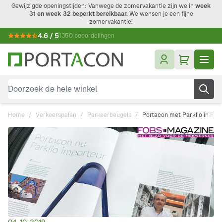
Ga naar de inhoud
Gewijzigde openingstijden: Vanwege de zomervakantie zijn we in
week
31 en week 32 beperkt bereikbaar.
We wensen je een fijne
zomervakantie!
4.6 / 5
1350 beoordelingen
Doorzoek de hele winkel
Home
/
Verkeerspalen
/
Parkeerbeugels
/
Portacon met Parklio in FO