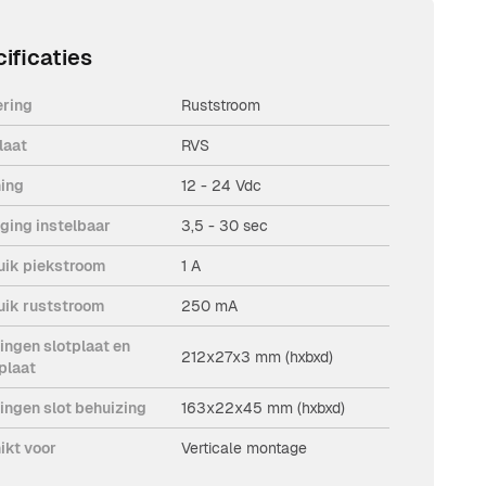
ificaties
ering
Ruststroom
laat
RVS
ing
12 - 24 Vdc
aging instelbaar
3,5 - 30 sec
uik piekstroom
1 A
uik ruststroom
250 mA
ingen slotplaat en
212x27x3 mm (hxbxd)
plaat
ingen slot behuizing
163x22x45 mm (hxbxd)
ikt voor
Verticale montage