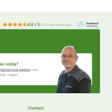
4.6 / 5
1350 beoordelingen
es nodig?
ntenservice pagina
voor
lde vragen.
Contact