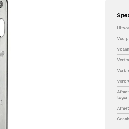
Spec
Uitvo
Voorp
diameter van 14 mm. Het slot wordt
Spann
 de positie van pen en deur aangeeft.
Vertr
assen dankzij de afgeronde vorm, twee
Verbr
ing.
eer deze gesloten is. Als optie is de
Verbr
estellen.
Afmet
tegen
Afmet
Gesch