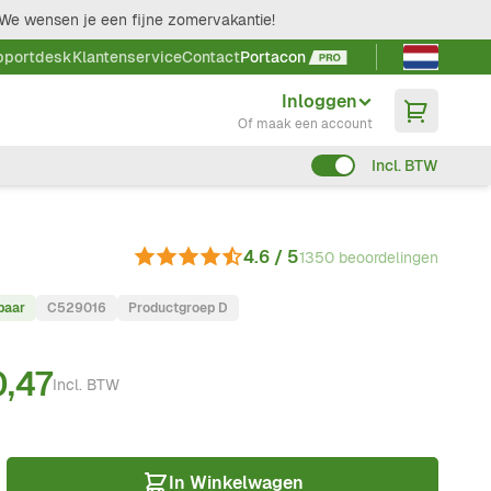
We wensen je een fijne zomervakantie!
Taal kieze
pportdesk
Klantenservice
Contact
Portacon
Inloggen
Of maak een account
Incl. BTW
4.6 / 5
1350 beoordelingen
baar
C529016
Productgroep D
,47
Incl. BTW
In Winkelwagen