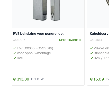
RVS behuizing voor pengrendel
Kabeldoorv
C530018
Direct leverbaar
C524014
Tbv DX200I (C529016)
Vlakke e
Voor opbouwmontage
Binnendi
RVS
RVS / za
€ 313,39
€ 16,09