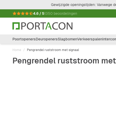
Ga naar de inhoud
Gewijzigde openingstijden: Vanwege de
4.6 / 5
1350 beoordelingen
Poortopeners
Deuropeners
Slagbomen
Verkeerspalen
Interco
Home
/
Pengrendel ruststroom met signaal
Pengrendel ruststroom met