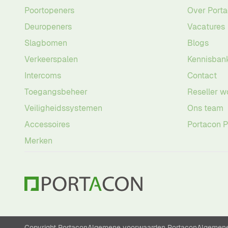
Poortopeners
Over Port
Deuropeners
Vacatures
Slagbomen
Blogs
Verkeerspalen
Kennisban
Intercoms
Contact
Toegangsbeheer
Reseller w
Veiligheidssystemen
Ons team
Accessoires
Portacon 
Merken
Copyright Portacon
Algemene voorwaarden Portacon
Algemene