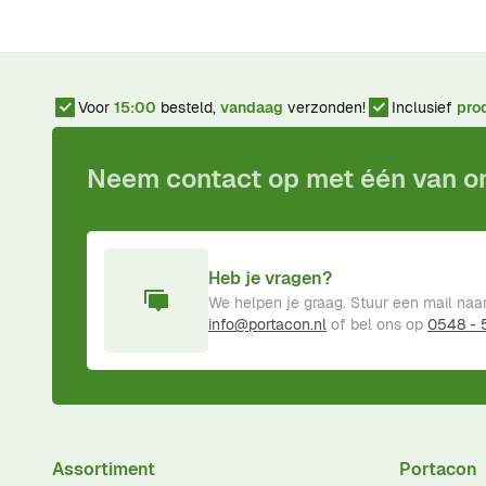
Voor
15:00
besteld,
vandaag
verzonden!
Inclusief
pro
Neem contact op met één van 
Heb je vragen?
We helpen je graag. Stuur een mail naa
info@portacon.nl
of bel ons op
0548 -
Assortiment
Portacon