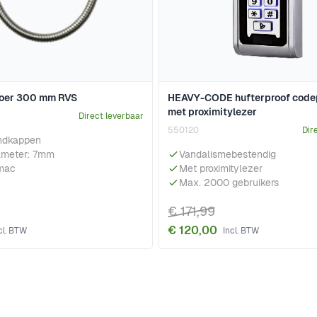
oer 300 mm RVS
HEAVY-CODE hufterproof code
met proximitylezer
Direct leverbaar
550120
Dir
indkappen
ameter: 7mm
Vandalismebestendig
mac
Met proximitylezer
Max. 2000 gebruikers
€ 171,99
€ 120,00