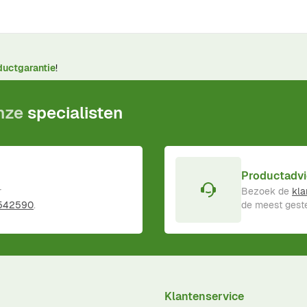
ductgarantie
!
onze
specialisten
Productadvi
r
Bezoek de
kla
 542590
.
de meest geste
Klantenservice