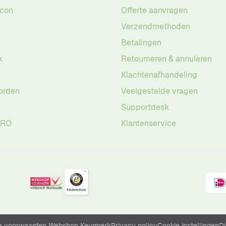
acon
Offerte aanvragen
Verzendmethoden
Betalingen
k
Retourneren & annuleren
Klachtenafhandeling
orden
Veelgestelde vragen
Supportdesk
PRO
Klantenservice
 voorwaarden Webshop Keurmerk
Privacy policy
Cookie instellingen
Di