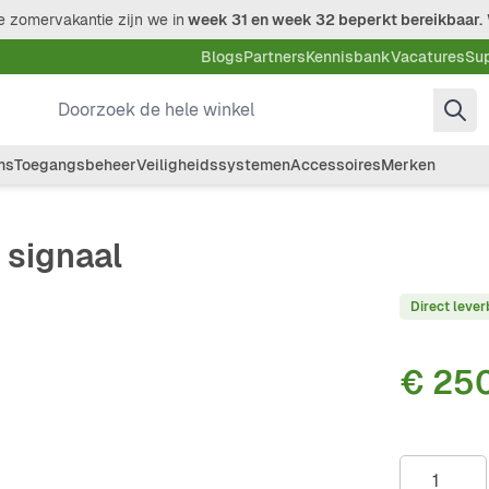
 zomervakantie zijn we in
week 31 en week 32 beperkt bereikbaar.
Blogs
Partners
Kennisbank
Vacatures
Su
Doorzoek de hele winkel
ms
Toegangsbeheer
Veiligheidssystemen
Accessoires
Merken
 signaal
Direct lever
€ 250
Aantal