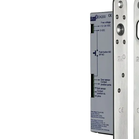
Plus- en minpunten
Variabele spanning 12 - 24Vdc
Eenvoudig aan te sturen
Status signaal Deur en Pen
Productomschrijving
Automatisch blokkerende pengrendel DX200I met een 
ontgrendeld door stroomonderbreking. Met signaal dat
De voorplaat is uitgevoerd in RVS. Eenvoudig toe te p
identieke voorplaten, schroefklemmen en smalle afmet
De pen draait vrij los om doorzagen te voorkomen wann
behuizing voor pengrendel en sluitplaat
C530018
te b