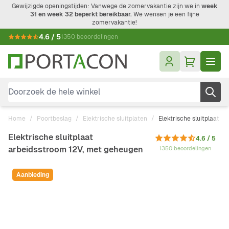
Ga naar de inhoud
Gewijzigde openingstijden: Vanwege de zomervakantie zijn we in
week
31 en week 32 beperkt bereikbaar.
We wensen je een fijne
zomervakantie!
4.6 / 5
1350 beoordelingen
Doorzoek de hele winkel
Home
/
Poortbeslag
/
Elektrische sluitplaten
/
Elektrische sluitplaat 
Elektrische sluitplaat
4.6 / 5
arbeidsstroom 12V, met geheugen
1350 beoordelingen
Aanbieding