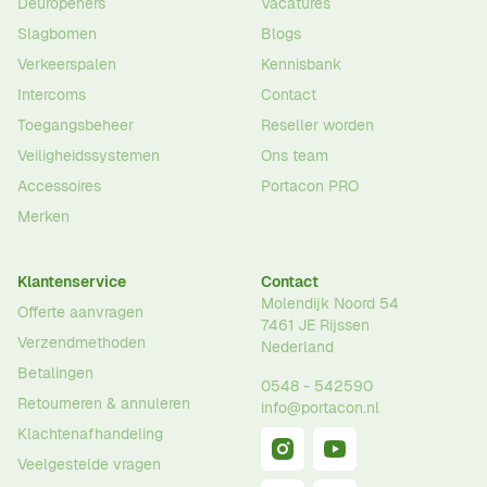
Deuropeners
Vacatures
Slagbomen
Blogs
Verkeerspalen
Kennisbank
Intercoms
Contact
Toegangsbeheer
Reseller worden
Veiligheidssystemen
Ons team
Accessoires
Portacon PRO
Merken
Klantenservice
Contact
Molendijk Noord 54
Offerte aanvragen
7461 JE
Rijssen
Verzendmethoden
Nederland
Betalingen
0548 - 542590
Retourneren & annuleren
info@portacon.nl
Klachtenafhandeling
Veelgestelde vragen