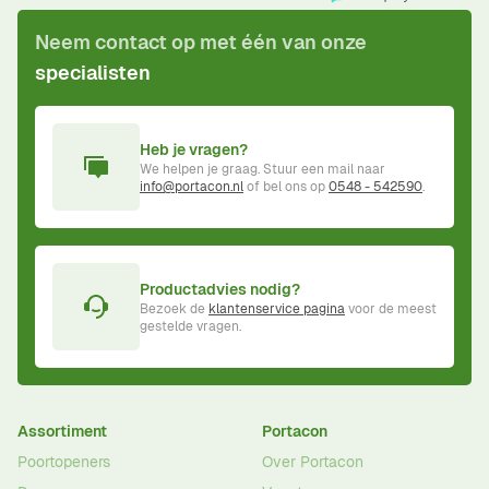
Neem contact op met één van onze
specialisten
Heb je vragen?
We helpen je graag. Stuur een mail naar
info@portacon.nl
of bel ons op
0548 - 542590
.
Productadvies nodig?
Bezoek de
klantenservice pagina
voor de meest
gestelde vragen.
Assortiment
Portacon
Poortopeners
Over Portacon