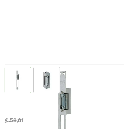
View larger image
View larger image
Direct leverbaar
C513023
Productgroep D
€ 58,81