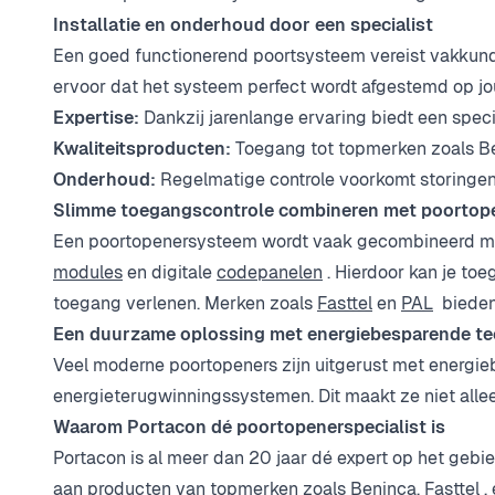
Installatie en onderhoud door een specialist
Een goed functionerend poortsysteem vereist vakkundi
ervoor dat het systeem perfect wordt afgestemd op jou
Expertise:
Dankzij jarenlange ervaring biedt een speci
Kwaliteitsproducten:
Toegang tot topmerken zoals B
Onderhoud:
Regelmatige controle voorkomt storingen
Slimme toegangscontrole combineren met poortop
Een poortopenersysteem wordt vaak gecombineerd me
modules
en digitale
codepanelen
. Hierdoor kan je to
toegang verlenen. Merken zoals
Fasttel
en
PAL
bieden 
Een duurzame oplossing met energiebesparende te
Veel moderne poortopeners zijn uitgerust met energi
energieterugwinningssystemen. Dit maakt ze niet alleen
Waarom Portacon dé poortopenerspecialist is
Portacon is al meer dan 20 jaar dé expert op het geb
aan producten van topmerken zoals Beninca,
Fasttel
,