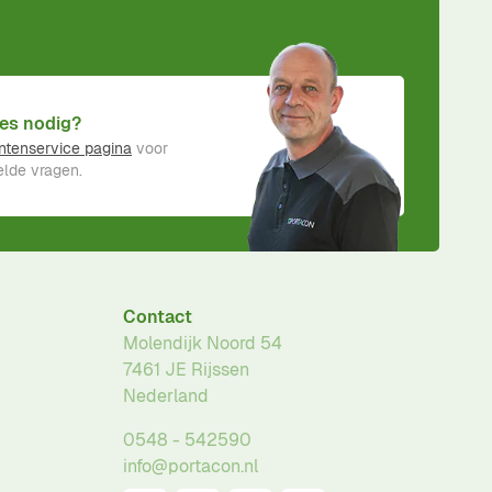
es nodig?
ntenservice pagina
voor
lde vragen.
Contact
Molendijk Noord 54
7461 JE
Rijssen
Nederland
0548 - 542590
info@portacon.nl