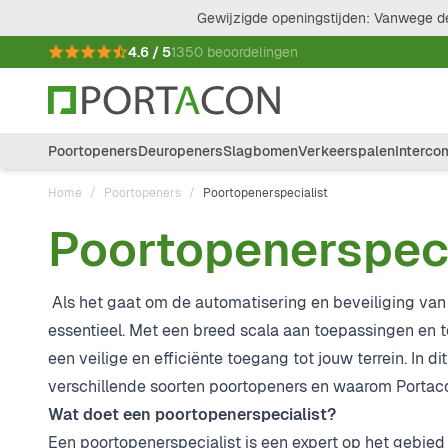
Ga naar de inhoud
Gewijzigde openingstijden: Vanwege de
4.6 / 5
1350 beoordelingen
Poortopeners
Deuropeners
Slagbomen
Verkeerspalen
Interco
Home
/
Poortopeners
/
Poortopenerspecialist
Poortopenerspeci
Als het gaat om de automatisering en beveiliging van
essentieel. Met een breed scala aan toepassingen en te
een veilige en efficiënte toegang tot jouw terrein. In 
verschillende soorten poortopeners en waarom Portacon
Wat doet een poortopenerspecialist?
Een poortopenerspecialist is een expert op het gebied