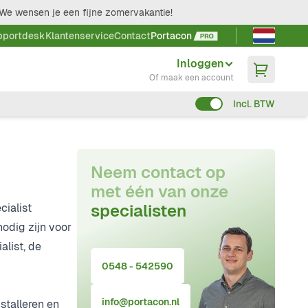
We wensen je een fijne zomervakantie!
Taal kieze
pportdesk
Klantenservice
Contact
Portacon
Inloggen
Of maak een account
Incl. BTW
Neem contact op
met één van onze
specialisten
cialist
nodig zijn voor
alist, de
0548 - 542590
info@portacon.nl
stalleren en