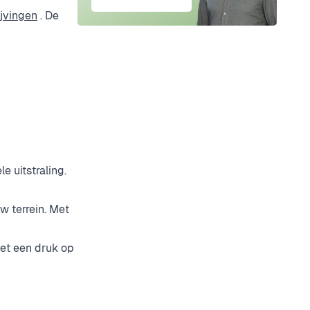
jvingen
. De
 uitstraling.
 terrein. Met
et een druk op