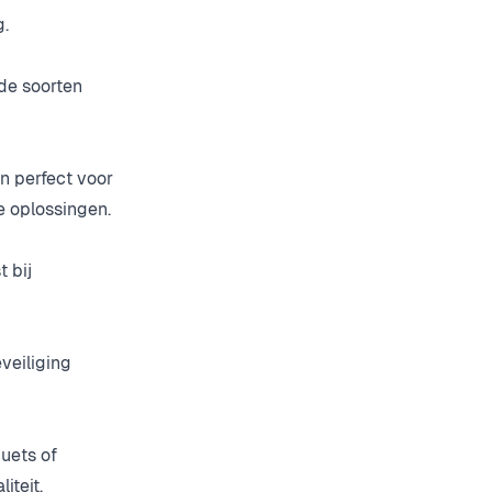
g.
nde soorten
n perfect voor
 oplossingen.
 bij
veiliging
uets of
teit.