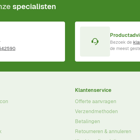
onze
specialisten
Productadvi
r
Bezoek de
kla
 542590
.
de meest geste
Klantenservice
acon
Offerte aanvragen
Verzendmethoden
Betalingen
k
Retourneren & annuleren