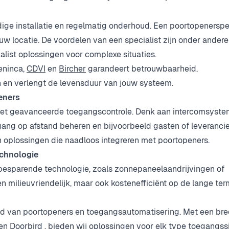
ge installatie en regelmatig onderhoud. Een poortopenerspec
w locatie. De voordelen van een specialist zijn onder andere
alist oplossingen voor complexe situaties.
eninca,
CDVI
en
Bircher
garandeert betrouwbaarheid.
 en verlengt de levensduur van jouw systeem.
eners
t geavanceerde toegangscontrole. Denk aan intercomsyst
egang op afstand beheren en bijvoorbeeld gasten of leveranci
oplossingen die naadloos integreren met poortopeners.
chnologie
ebesparende technologie, zoals zonnepaneelaandrijvingen of
 milieuvriendelijk, maar ook kostenefficiënt op de lange term
ied van poortopeners en toegangsautomatisering. Met een br
 en
Doorbird
, bieden wij oplossingen voor elk type toegangss