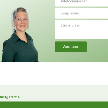
Versturen
ductgarantie
!