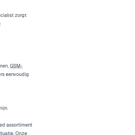
ialist zorgt
:
emen,
GSM-
ers eenvoudig
ijn.
eed assortiment
ituatie. Onze