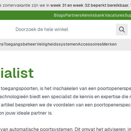
 zomervakantie zijn we in
week 31 en week 32 beperkt bereikbaar.
Blogs
Partners
Kennisbank
Vacatures
Su
Doorzoek de hele winkel
ms
Toegangsbeheer
Veiligheidssystemen
Accessoires
Merken
alist
 toegangspoorten, is het inschakelen van een poortopenerspe
chnologieën biedt een specialist de kennis en expertise die 
dit artikel bespreken we de voordelen van een poortopenerspeci
 jouw ideale partner is.
 van automatische poortsystemen. Dit omvat het adviseren, in