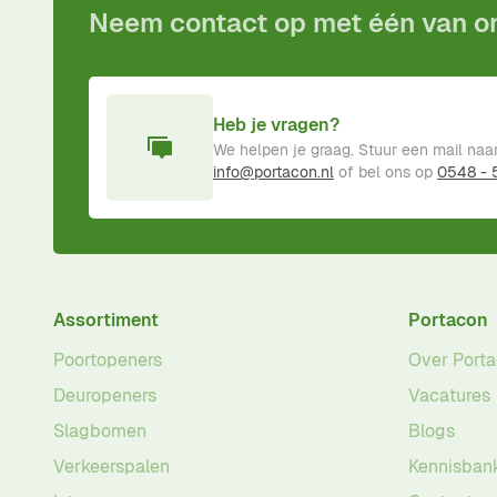
Neem contact op met één van 
Heb je vragen?
We helpen je graag. Stuur een mail naa
info@portacon.nl
of bel ons op
0548 -
Assortiment
Portacon
Poortopeners
Over Port
Deuropeners
Vacatures
Slagbomen
Blogs
Verkeerspalen
Kennisban