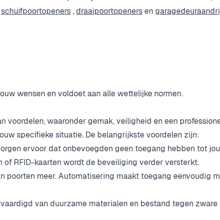
s
schuifpoortopeners
,
draaipoortopeners
en
garagedeuraandri
 jouw wensen en voldoet aan alle wettelijke normen.
 voordelen, waaronder gemak, veiligheid en een professionele
uw specifieke situatie. De belangrijkste voordelen zijn:
orgen ervoor dat onbevoegden geen toegang hebben tot jouw
of RFID-kaarten wordt de beveiliging verder versterkt.
n poorten meer. Automatisering maakt toegang eenvoudig m
rvaardigd van duurzame materialen en bestand tegen zware