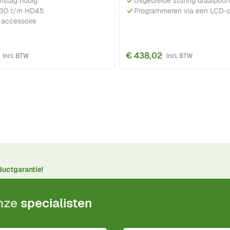
nslag nodig
Uitgebreide sturing draaipoo
30 t/m HD45
Programmeren via een LCD-d
 accessoire
€ 438,02
ductgarantie
!
onze
specialisten