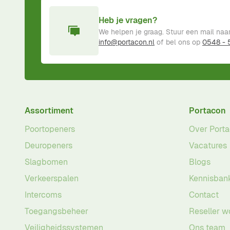
Heb je vragen?
We helpen je graag. Stuur een mail naa
info@portacon.nl
of bel ons op
0548 -
Assortiment
Portacon
Poortopeners
Over Port
Deuropeners
Vacatures
Slagbomen
Blogs
Verkeerspalen
Kennisban
Intercoms
Contact
Toegangsbeheer
Reseller w
Veiligheidssystemen
Ons team