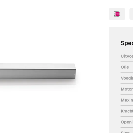
Spec
Uitvo
Olie
Voedi
geschikt voor draaipoorten met een
Motor
ht van 450 kg.
schikt voor intensief gebruik. De
Maxim
sign met uitsluitend hoogwaardig
Krach
 levensduur. Bij stroomuitval kan de
Openi
jke sleutel.
Slag