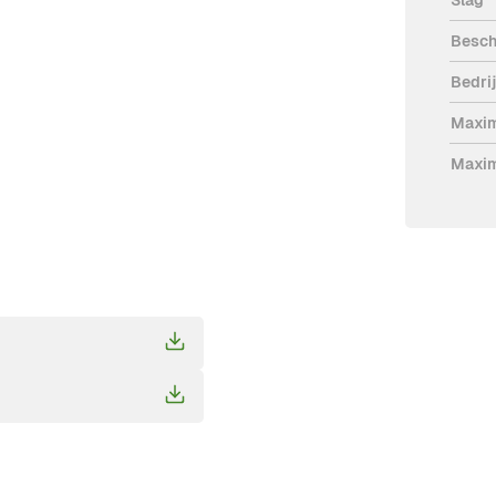
Besch
Bedri
Maxim
Maxim