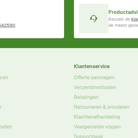
Productadvi
r
Bezoek de
kla
 542590
.
de meest geste
Klantenservice
acon
Offerte aanvragen
Verzendmethoden
Betalingen
k
Retourneren & annuleren
Klachtenafhandeling
orden
Veelgestelde vragen
Supportdesk