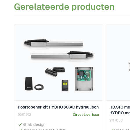
Gerelateerde producten
Navigeren door de elementen van de carrousel is mogeli
Druk om carrousel over te slaan
Poortopener kit HYDRO30.AC hydraulisch
HD.STC me
HYDRO mo
9591912
Direct leverbaar
9117030
Strak design