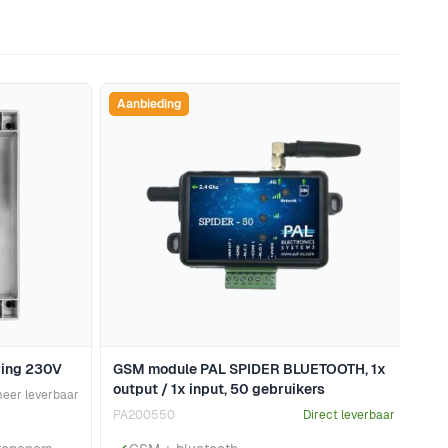
naar de carrouselnavigatie gaan met de overslaan links.
Aanbieding
ring 230V
GSM module PAL SPIDER BLUETOOTH, 1x
output / 1x input, 50 gebruikers
meer leverbaar
PA200550
Direct leverbaar