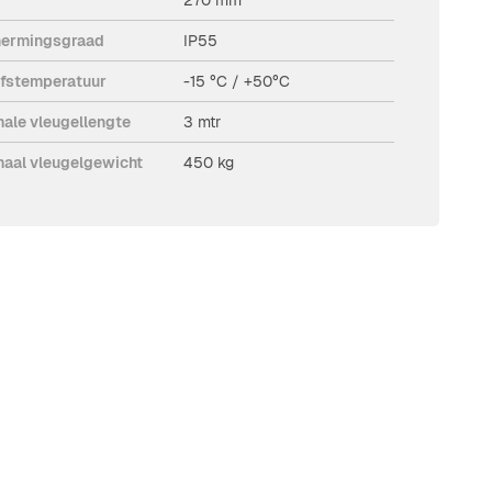
ermingsgraad
IP55
jfstemperatuur
-15 °C / +50°C
ale vleugellengte
3 mtr
aal vleugelgewicht
450 kg