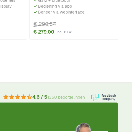
rtopeners
GSM + bluetooth
isplay
Bediening via app
Beheer via webinterface
€ 299,84
€ 279,00
4.6 / 5
1350 beoordelingen