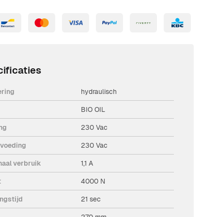
ificaties
ering
hydraulisch
BIO OIL
ng
230 Vac
voeding
230 Vac
aal verbruik
1,1 A
t
4000 N
ngstijd
21 sec
270 mm