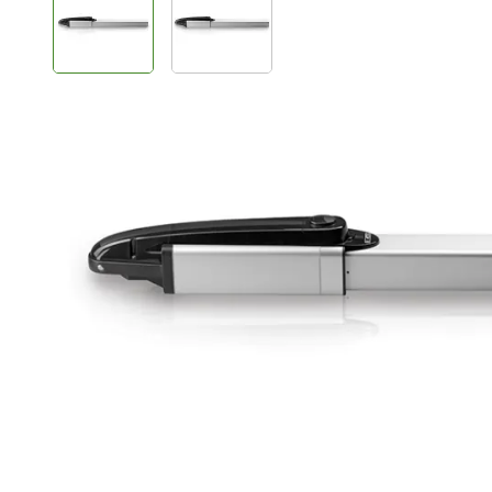
Plus- en minpunten
Strak design
Voor vleugels tot 3 meter
Zeer intensief bruikbaar
Poortbevestiging niet verstelbaar
Productomschrijving
De HYDRO30.AC hydraulische lineaire poortopener is 
maximale vleugellengte van 3 mtr en maximaal gewic
De motor is voorzien van een dubbele blokkering en ge
HYDRO heeft een robuuste uitstraling en een strak de
materiaal, waardoor u gegarandeerd bent van een lange
motor eenvoudig worden ontgrendeld met een persoonli