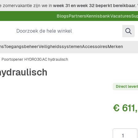
 zomervakantie zijn we in
week 31 en week 32 beperkt bereikbaar.
Blogs
Partners
Kennisbank
Vacatures
Su
Doorzoek de hele winkel
ms
Toegangsbeheer
Veiligheidssystemen
Accessoires
Merken
Poortopener HYDRO30.AC hydraulisch
ydraulisch
Direct lever
€ 611
Aantal