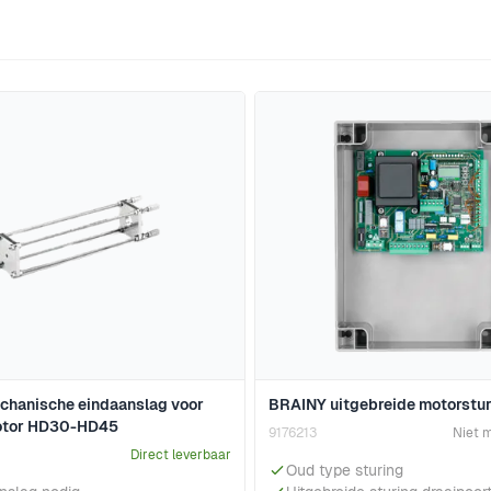
jk met de tabtoets. U kunt de carrousel overslaan of direct 
chanische eindaanslag voor
BRAINY uitgebreide motorstu
tor HD30-HD45
9176213
Niet 
Direct leverbaar
Oud type sturing