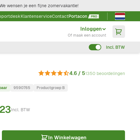
We wensen je een fijne zomervakantie!
Taal kieze
pportdesk
Klantenservice
Contact
Portacon
Inloggen
Of maak een account
Incl. BTW
4.6 / 5
1350 beoordelingen
baar
9590765
Productgroep B
,23
Incl. BTW
In Winkelwagen