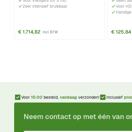
Voor vleugels tot 3 mtr.
Geen aa
Zeer intensief bruikbaar
Voor HD
Handige
€ 1.714,82
€ 125,84
Voor
15:00
besteld,
vandaag
verzonden!
Inclusief
pro
Neem contact op met één van 