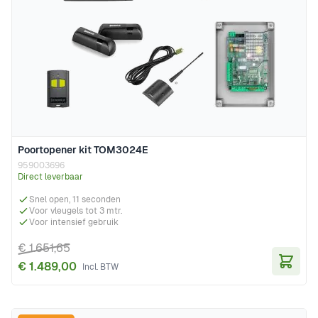
Poortopener kit TOM3024E
959003696
Direct leverbaar
Snel open, 11 seconden
Voor vleugels tot 3 mtr.
Voor intensief gebruik
€ 1.651,65
€ 1.489,00
In Wi