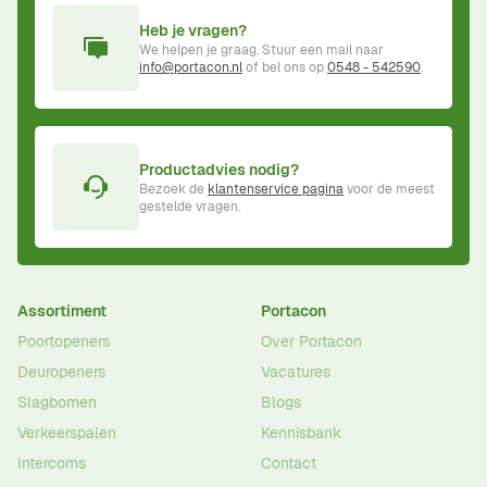
Heb je vragen?
We helpen je graag. Stuur een mail naar
info@portacon.nl
of bel ons op
0548 - 542590
.
Productadvies nodig?
Bezoek de
klantenservice pagina
voor de meest
gestelde vragen.
Assortiment
Portacon
Poortopeners
Over Portacon
Deuropeners
Vacatures
Slagbomen
Blogs
Verkeerspalen
Kennisbank
Intercoms
Contact