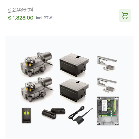
€ 2.036,94
€ 1.828,00
In Wi