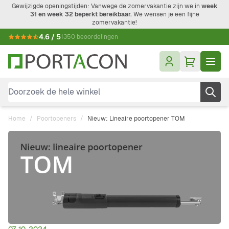
Ga naar de inhoud
Gewijzigde openingstijden: Vanwege de zomervakantie zijn we in
week
31 en week 32 beperkt bereikbaar.
We wensen je een fijne
zomervakantie!
4.6 / 5
1350 beoordelingen
Doorzoek de hele winkel
Home
/
Poortopeners
/
Nieuw: Lineaire poortopener TOM