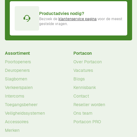
Productadvies nodig?
Bezoek de
klantenservice pagina
voor de meest
gestelde vragen.
Assortiment
Portacon
Poortopeners
Over Portacon
Deuropeners
Vacatures
Slagbomen
Blogs
Verkeerspalen
Kennisbank
Intercoms
Contact
Toegangsbeheer
Reseller worden
Veiligheidssystemen
Ons team
Accessoires
Portacon PRO
Merken