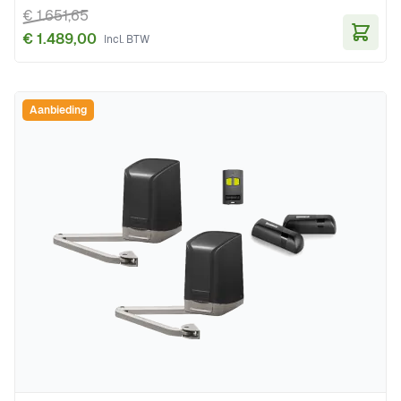
€ 1.651,65
€ 1.489,00
In Wi
Aanbieding