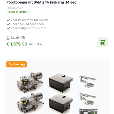
Poortopener kit SAM 24V knikarm (14 sec)
959002578
Direct leverbaar
Voor kolommen tot 56 cm
Snel open, 14 seconden
Voor vleugels tot 2,5 mtr.
€ 1.753,29
€ 1.579,00
In Wi
Aanbieding