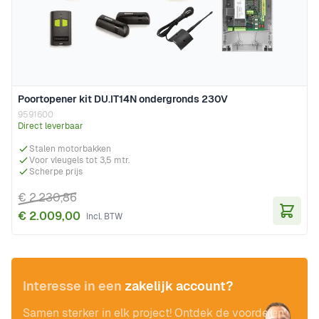
Poortopener kit DU.IT14N ondergronds 230V
9591600
Direct leverbaar
Stalen motorbakken
Voor vleugels tot 3,5 mtr.
Scherpe prijs
€ 2.230,86
€ 2.009,00
In Wi
Interesse in een
zakelijk account?
Samen sterker in elk project! Ontdek de voordelen