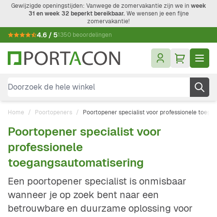
Ga naar de inhoud
Gewijzigde openingstijden: Vanwege de zomervakantie zijn we in
week
31 en week 32 beperkt bereikbaar.
We wensen je een fijne
zomervakantie!
4.6 / 5
1350 beoordelingen
Doorzoek de hele winkel
Home
/
Poortopeners
/
Poortopener specialist voor professionele toeg
Poortopener specialist voor
professionele
toegangsautomatisering
Een poortopener specialist is onmisbaar
wanneer je op zoek bent naar een
betrouwbare en duurzame oplossing voor