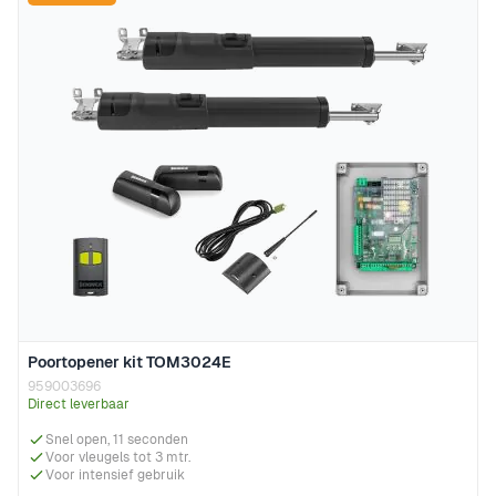
Poortopener kit TOM3024E
959003696
Direct leverbaar
Snel open, 11 seconden
Voor vleugels tot 3 mtr.
Voor intensief gebruik