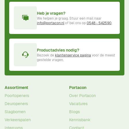
Heb je vragen?
We helpen je graag. Stuur een mail naar
info@portacon.nl
of bel ons op
0548 - 542590
.
Productadvies nodig?
Bezoek de
klantenservice pagina
voor de meest
gestelde vragen.
Assortiment
Portacon
Poortopeners
Over Portacon
Deuropeners
Vacatures
Slagbomen
Blogs
Verkeerspalen
Kennisbank
Intercoms
Contact