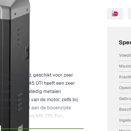
Spec
Voedi
Maxim
tor in oliebad, geschikt voor zeer
Krach
 kg. De BISON45 OTI heeft een zeer
Openi
inverter. De volledig metalen
Gebru
uurzaamheid van de motor, zelfs bij
metaal en geeft aan de bovenzijde
Besch
 is van het type M6-Z18. Een
Ingeb
Magne