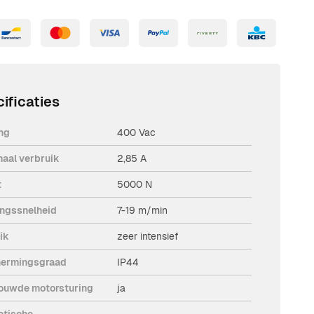
ificaties
ng
400 Vac
aal verbruik
2,85 A
t
5000 N
ngssnelheid
7-19 m/min
ik
zeer intensief
ermingsgraad
IP44
ouwde motorsturing
ja
tische