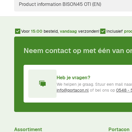
Product information BISON45 OTI (EN)
Voor
15:00
besteld,
vandaag
verzonden!
Inclusief
pro
Neem contact op met één van 
Heb je vragen?
We helpen je graag. Stuur een mail naa
info@portacon.nl
of bel ons op
0548 -
Assortiment
Portacon