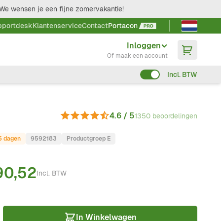
We wensen je een fijne zomervakantie!
Taal kieze
pportdesk
Klantenservice
Contact
Portacon
Inloggen
Of maak een account
Incl. BTW
4.6 / 5
1350 beoordelingen
-5 dagen
9592183
Productgroep E
90,52
Incl. BTW
In Winkelwagen