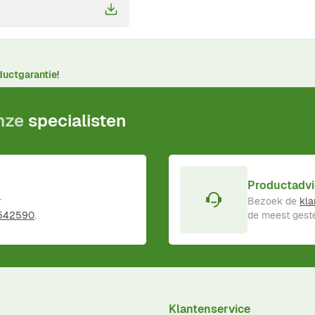
ductgarantie
!
onze
specialisten
Productadvi
r
Bezoek de
kla
 542590
.
de meest geste
Klantenservice