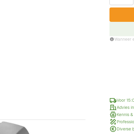
Wanneer e
Voor 15:
Advies i
Kennis &
Professi
Diverse 