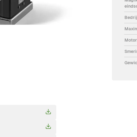
einds
Bedri
Maxim
Motor
Smeri
Gewic