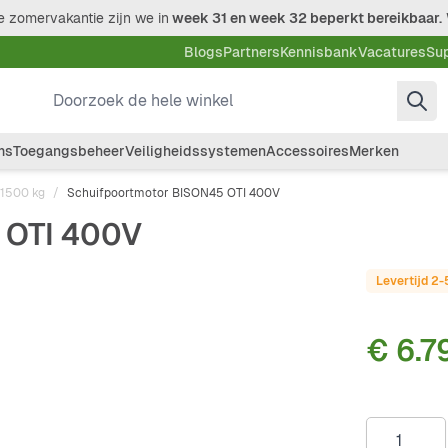
 zomervakantie zijn we in
week 31 en week 32 beperkt bereikbaar.
Blogs
Partners
Kennisbank
Vacatures
Su
Doorzoek de hele winkel
ms
Toegangsbeheer
Veiligheidssystemen
Accessoires
Merken
 1500 kg
/
Schuifpoortmotor BISON45 OTI 400V
 OTI 400V
Levertijd 2
€ 6.7
Aantal