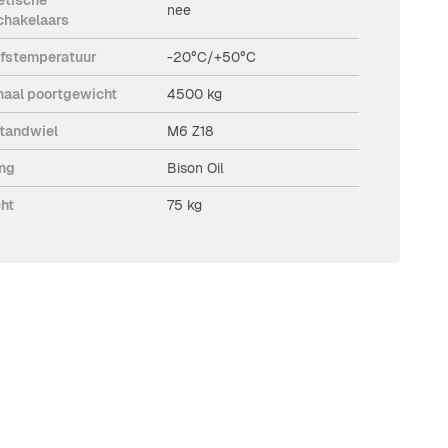
nee
chakelaars
jfstemperatuur
-20°C/+50°C
aal poortgewicht
4500 kg
tandwiel
M6 Z18
ng
Bison Oil
ht
75 kg