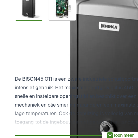
Plus- en minpunten
Voor poorten tot 4500 kg
Voor zeer intensief gebruik
Zeer hoge openingssnelheid
Productomschrijving
De BISON45 OTI is een zware industriële schuifpoortmo
intensief gebruik. Het maximale poortgewicht is 4500
snelle en instelbare openingstijd en beschikt over een 
mechaniek en olie smering garanderen een maximale d
lage temperaturen. Ook de behuizing is volledig van 
toegang tot de ingebouwde motorsturing. Het tandwiel
verstelbare funderlingsplaat wordt meegeleverd.
Toon meer