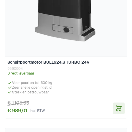
Schuifpoortmotor BULL624.S TURBO 24V
9590904
Direct leverbaar
Voor poorten tot 600 kg
Zeer snelle openingstijd
Sterk en betrouwbaar
€ 1.105,35
€ 989,01
In Wi