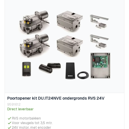
Poortopener kit DU.IT24NVE ondergronds RVS 24V
9591612
Direct leverbaar
RVS motorbakken
Voor vleugels tot 3,5 mtr.
24V motor, met encoder