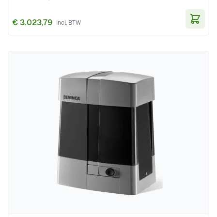
€ 3.023,79
In Wi