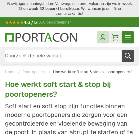
Ga naar de inhoud
Gewijzigde openingstijden: Vanwege de zomervakantie zijn we in
week
31 en week 32 beperkt bereikbaar.
We wensen je een fijne
zomervakantie!
4.6 / 5
1350 beoordelingen
Doorzoek de hele winkel
Home
/
Poortopeners
/
Hoe werkt soft start & stop bij poortopeners?
Hoe werkt soft start & stop bij
poortopeners?
Soft start en soft stop zijn functies binnen
moderne poortopeners die zorgen voor een
gecontroleerde en vloeiende beweging van
de poort. In plaats van abrupt te starten of te