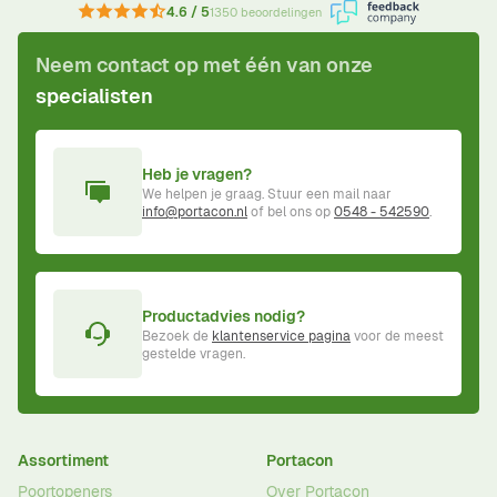
4.6 / 5
1350 beoordelingen
Neem contact op met één van onze
specialisten
Heb je vragen?
We helpen je graag. Stuur een mail naar
info@portacon.nl
of bel ons op
0548 - 542590
.
Productadvies nodig?
Bezoek de
klantenservice pagina
voor de meest
gestelde vragen.
Assortiment
Portacon
Poortopeners
Over Portacon