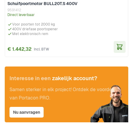
Schuifpoortmotor BULL20T.S 400V
9591412
Direct leverbaar
Voor poorten tot 2000 kg
400V driefase poortopener
Met elektronisch rem
€ 1.442,32
In Wi
Interesse in een
zakelijk account?
Samen sterker in elk project! Ontdek de voordelen
van Portacon PRO.
Nu aanvragen