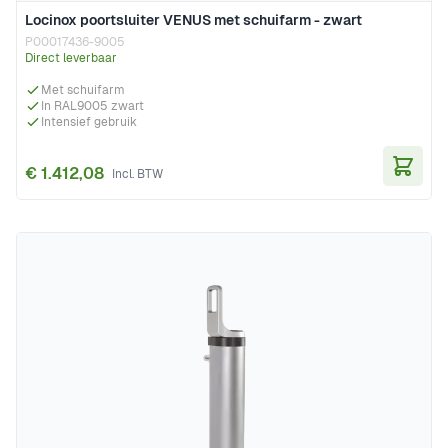
Locinox poortsluiter VENUS met schuifarm - zwart
P00017436-9005
Direct leverbaar
Met schuifarm
In RAL9005 zwart
Intensief gebruik
€ 1.412,08
In Wi