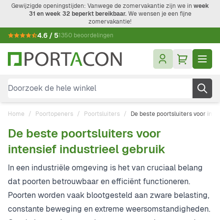
Ga naar de inhoud
Gewijzigde openingstijden: Vanwege de zomervakantie zijn we in
week
31 en week 32 beperkt bereikbaar.
We wensen je een fijne
zomervakantie!
4.6 / 5
1350 beoordelingen
Doorzoek de hele winkel
Home
/
Poortopeners
/
Poortsluiters
/
De beste poortsluiters voor inte
De beste poortsluiters voor
intensief industrieel gebruik
In een industriële omgeving is het van cruciaal belang
dat poorten betrouwbaar en efficiënt functioneren.
Poorten worden vaak blootgesteld aan zware belasting,
constante beweging en extreme weersomstandigheden.