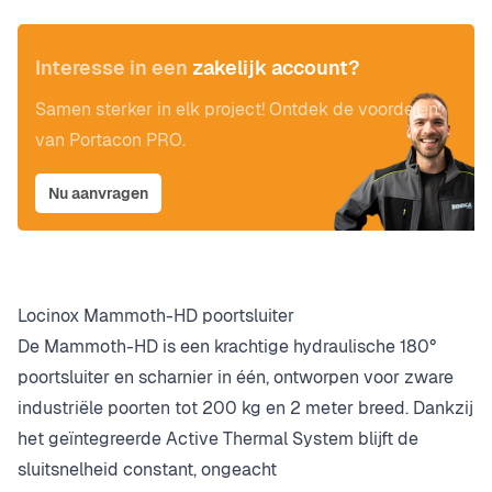
Interesse in een
zakelijk account?
Samen sterker in elk project! Ontdek de voordelen
van Portacon PRO.
Nu aanvragen
Locinox Mammoth-HD poortsluiter
De Mammoth-HD is een krachtige hydraulische 180°
poortsluiter en scharnier in één, ontworpen voor zware
industriële poorten tot 200 kg en 2 meter breed. Dankzij
het geïntegreerde Active Thermal System blijft de
sluitsnelheid constant, ongeacht