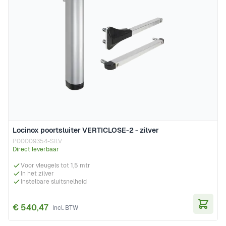
Locinox poortsluiter VERTICLOSE-2 - zilver
P00009354-SILV
Direct leverbaar
Voor vleugels tot 1,5 mtr
In het zilver
Instelbare sluitsnelheid
€ 540,47
In Wi