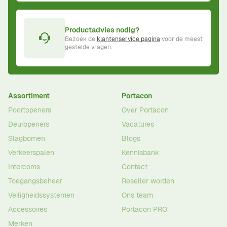
Productadvies nodig?
Bezoek de
klantenservice pagina
voor de meest
gestelde vragen.
Assortiment
Portacon
Poortopeners
Over Portacon
Deuropeners
Vacatures
Slagbomen
Blogs
Verkeerspalen
Kennisbank
Intercoms
Contact
Toegangsbeheer
Reseller worden
Veiligheidssystemen
Ons team
Accessoires
Portacon PRO
Merken