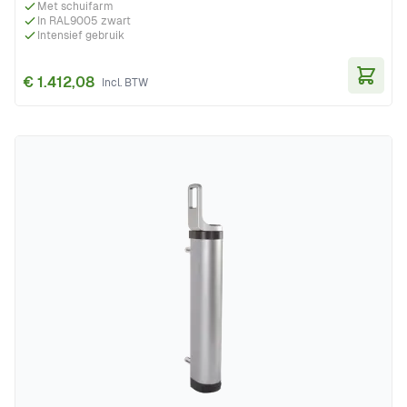
Met schuifarm
In RAL9005 zwart
Intensief gebruik
€ 1.412,08
In Wi