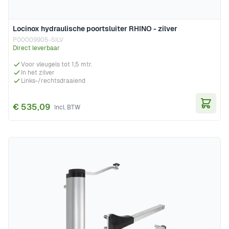
Locinox hydraulische poortsluiter RHINO - zilver
P00009905-SILV
Direct leverbaar
Voor vleugels tot 1,5 mtr.
In het zilver
Links-/rechtsdraaiend
€ 535,09
In Wi