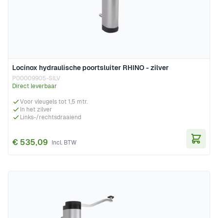
Locinox hydraulische poortsluiter RHINO - zilver
P00009905-SILV
Direct leverbaar
Voor vleugels tot 1,5 mtr.
In het zilver
Links-/rechtsdraaiend
€ 535,09
In Wi