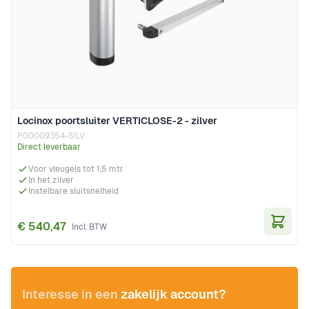
Locinox poortsluiter VERTICLOSE-2 - zilver
P00009354-SILV
Direct leverbaar
Voor vleugels tot 1,5 mtr
In het zilver
Instelbare sluitsnelheid
€ 540,47
In Wi
Interesse in een
zakelijk account?