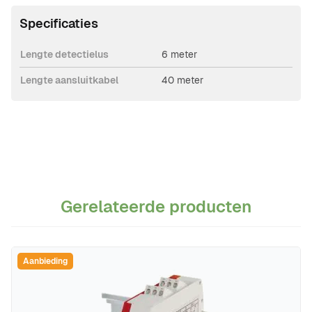
Specificaties
Lengte detectielus
6 meter
Lengte aansluitkabel
40 meter
Gerelateerde producten
Navigeren door de elementen van de carrousel is mogelijk m
Druk om carrousel over te slaan
Druk op om naar carrouselnavigatie te gaan
Aanbieding