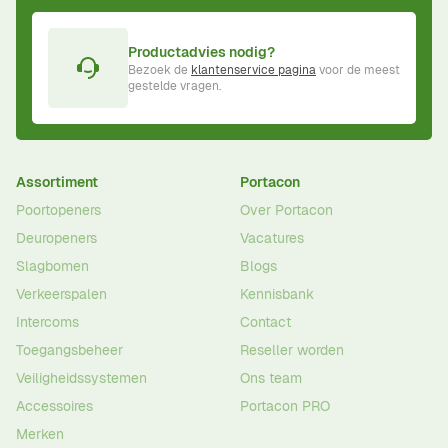
Productadvies nodig?
Bezoek de
klantenservice pagina
voor de meest
gestelde vragen.
Assortiment
Portacon
Poortopeners
Over Portacon
Deuropeners
Vacatures
Slagbomen
Blogs
Verkeerspalen
Kennisbank
Intercoms
Contact
Toegangsbeheer
Reseller worden
Veiligheidssystemen
Ons team
Accessoires
Portacon PRO
Merken