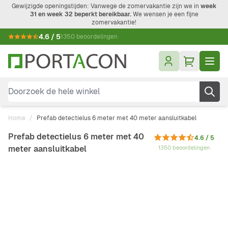
Ga naar de inhoud
Gewijzigde openingstijden: Vanwege de zomervakantie zijn we in
week
31 en week 32 beperkt bereikbaar.
We wensen je een fijne
zomervakantie!
4.6 / 5
1350 beoordelingen
Doorzoek de hele winkel
Home
/
Prefab detectielus 6 meter met 40 meter aansluitkabel
Prefab detectielus 6 meter met 40
4.6 / 5
meter aansluitkabel
1350 beoordelingen