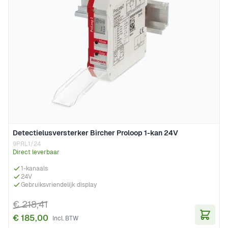
Detectielusversterker Bircher Proloop 1-kan 24V
9PRL1/24
Direct leverbaar
1-kanaals
24V
Gebruiksvriendelijk display
€ 218,41
€ 185,00
In Wi