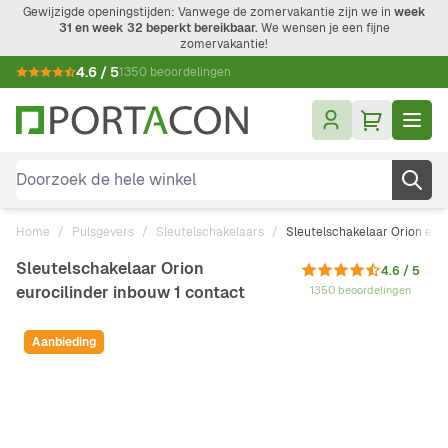
Ga naar de inhoud
Gewijzigde openingstijden: Vanwege de zomervakantie zijn we in
week
31 en week 32 beperkt bereikbaar.
We wensen je een fijne
zomervakantie!
4.6 / 5
1350 beoordelingen
Doorzoek de hele winkel
Home
/
Pulsgevers
/
Sleutelschakelaars
/
Sleutelschakelaar Orion eur
Sleutelschakelaar Orion
4.6 / 5
eurocilinder inbouw 1 contact
1350 beoordelingen
Aanbieding