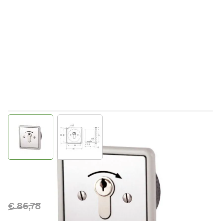
View larger image
View larger image
Direct leverbaar
110015
Productgroep C
€ 86,78