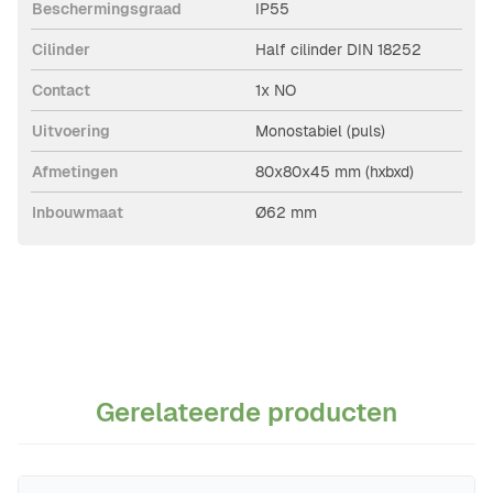
Beschermingsgraad
IP55
Cilinder
Half cilinder DIN 18252
Contact
1x NO
Uitvoering
Monostabiel (puls)
Afmetingen
80x80x45 mm (hxbxd)
Inbouwmaat
Ø62 mm
Gerelateerde producten
Navigeren door de elementen van de carrousel is mogelijk m
Druk om carrousel over te slaan