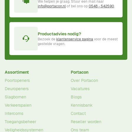
We helpen je graag. Stuur een mail naar
info@portacon.nl
of bel ons op
0548 - 542590
.
Productadvies nodig?
Bezoek de
klantenservice pagina
voor de meest
gestelde vragen.
Assortiment
Portacon
Poortopeners
Over Portacon
Deuropeners
Vacatures
Slagbomen
Blogs
Verkeerspalen
Kennisbank
Intercoms
Contact
Toegangsbeheer
Reseller worden
Veiligheidssystemen
Ons team