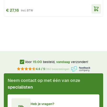
€ 27,16
In Wi
Voor
15:00
besteld,
vandaag
verzonden!
4.6 / 5
1350 beoordelingen
Neem contact op met één van onze
specialisten
Heb je vragen?