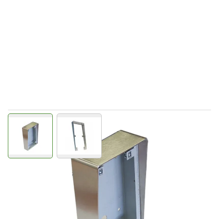
View larger image
View larger image
Levertijd 2-5 dagen
12-0103
Productgroep B
€ 173,34
Incl. BTW