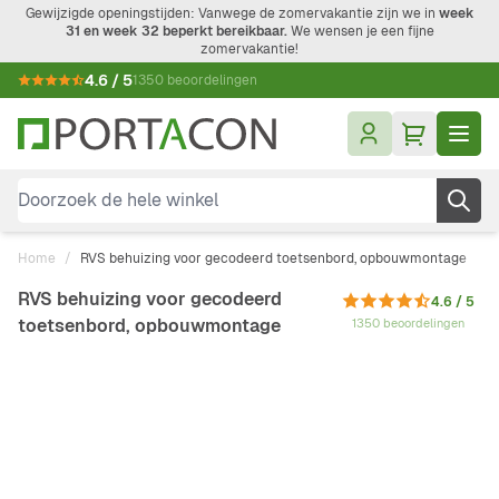
Ga naar de inhoud
Gewijzigde openingstijden: Vanwege de zomervakantie zijn we in
week
31 en week 32 beperkt bereikbaar.
We wensen je een fijne
zomervakantie!
4.6 / 5
1350 beoordelingen
Doorzoek de hele winkel
Home
/
RVS behuizing voor gecodeerd toetsenbord, opbouwmontage
RVS behuizing voor gecodeerd
4.6 / 5
toetsenbord, opbouwmontage
1350 beoordelingen