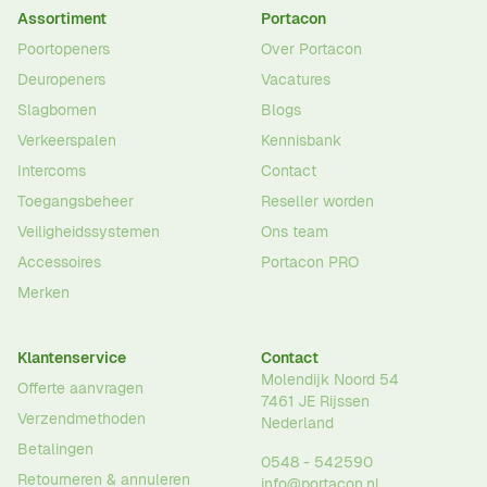
Assortiment
Portacon
Poortopeners
Over Portacon
Deuropeners
Vacatures
Slagbomen
Blogs
Verkeerspalen
Kennisbank
Intercoms
Contact
Toegangsbeheer
Reseller worden
Veiligheidssystemen
Ons team
Accessoires
Portacon PRO
Merken
Klantenservice
Contact
Molendijk Noord 54
Offerte aanvragen
7461 JE
Rijssen
Verzendmethoden
Nederland
Betalingen
0548 - 542590
Retourneren & annuleren
info@portacon.nl