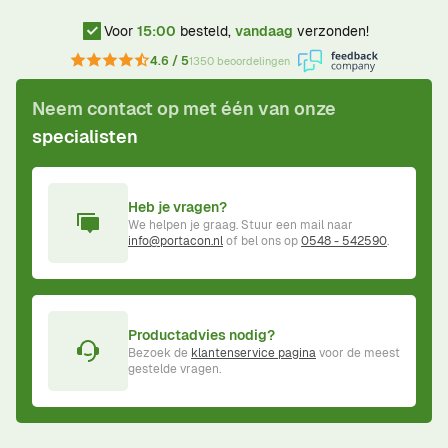
Voor
15:00
besteld,
vandaag
verzonden!
4.6 / 5
1350 beoordelingen
Neem contact op met één van onze
specialisten
Heb je vragen?
We helpen je graag. Stuur een mail naar
info@portacon.nl
of bel ons op
0548 - 542590
.
Productadvies nodig?
Bezoek de
klantenservice pagina
voor de meest
gestelde vragen.