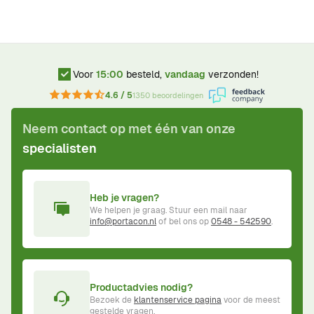
Voor
15:00
besteld,
vandaag
verzonden!
4.6 / 5
1350 beoordelingen
Neem contact op met één van onze
specialisten
Heb je vragen?
We helpen je graag. Stuur een mail naar
info@portacon.nl
of bel ons op
0548 - 542590
.
Productadvies nodig?
Bezoek de
klantenservice pagina
voor de meest
gestelde vragen.