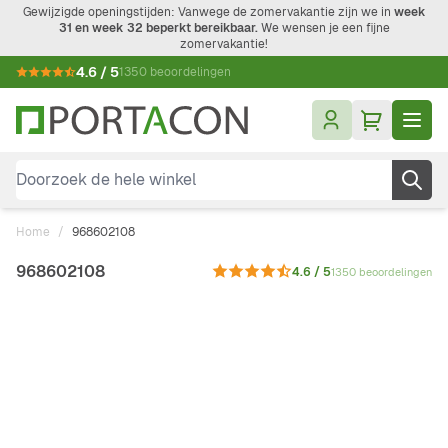
Ga naar de inhoud
Gewijzigde openingstijden: Vanwege de zomervakantie zijn we in
week
31 en week 32 beperkt bereikbaar.
We wensen je een fijne
zomervakantie!
4.6 / 5
1350 beoordelingen
Doorzoek de hele winkel
Home
/
968602108
968602108
4.6 / 5
1350 beoordelingen