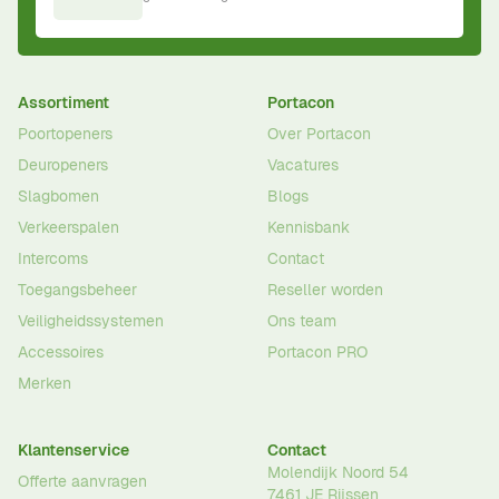
Assortiment
Portacon
Poortopeners
Over Portacon
Deuropeners
Vacatures
Slagbomen
Blogs
Verkeerspalen
Kennisbank
Intercoms
Contact
Toegangsbeheer
Reseller worden
Veiligheidssystemen
Ons team
Accessoires
Portacon PRO
Merken
Klantenservice
Contact
Molendijk Noord 54
Offerte aanvragen
7461 JE
Rijssen