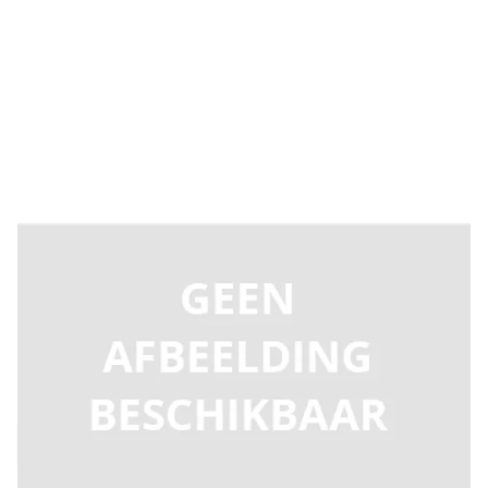
Levertijd 2-5 dagen
968602108
Productgroep B
€ 707,85
Incl. BTW
Aantal