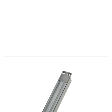
Direct leverbaar
C515002
Productgroep D
€ 313,39
Incl. BTW
Aantal