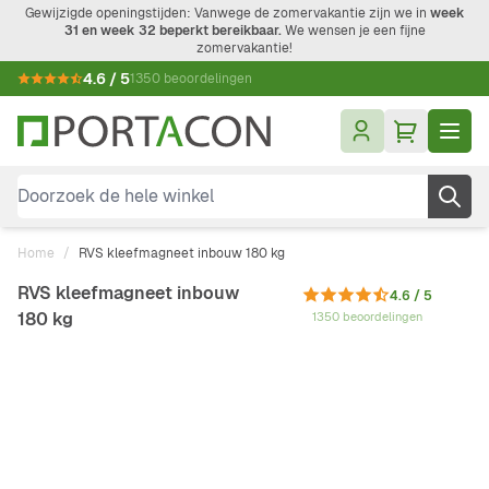
Ga naar de inhoud
Gewijzigde openingstijden: Vanwege de zomervakantie zijn we in
week
31 en week 32 beperkt bereikbaar.
We wensen je een fijne
zomervakantie!
4.6 / 5
1350 beoordelingen
Doorzoek de hele winkel
Home
/
RVS kleefmagneet inbouw 180 kg
RVS kleefmagneet inbouw
4.6 / 5
180 kg
1350 beoordelingen