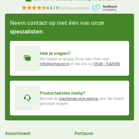
4.6 / 5
1350 beoordelingen
Neem contact op met één van onze
specialisten
Heb je vragen?
We helpen je graag. Stuur een mail naar
info@portacon.nl
of bel ons op
0548 - 542590
.
Productadvies nodig?
Bezoek de
klantenservice pagina
voor de meest
gestelde vragen.
Assortiment
Portacon