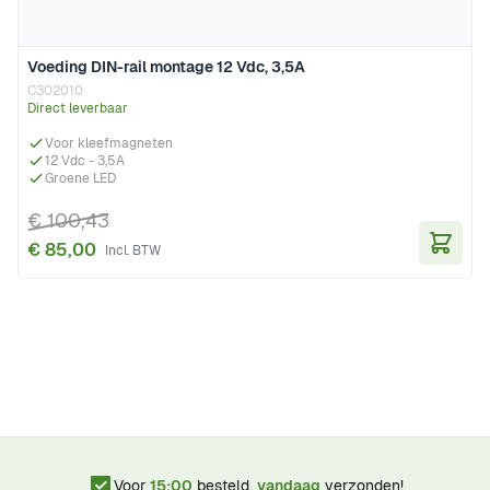
Voeding DIN-rail montage 12 Vdc, 3,5A
C302010
Direct leverbaar
Voor kleefmagneten
12 Vdc - 3,5A
Groene LED
€ 100,43
€ 85,00
In Wi
Voor
15:00
besteld,
vandaag
verzonden!