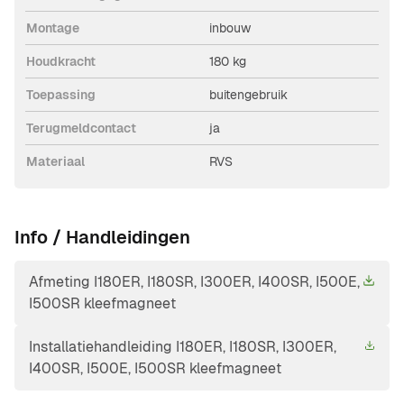
Montage
inbouw
Houdkracht
180 kg
Toepassing
buitengebruik
Terugmeldcontact
ja
Materiaal
RVS
Info / Handleidingen
Afmeting I180ER, I180SR, I300ER, I400SR, I500E,
I500SR kleefmagneet
Installatiehandleiding I180ER, I180SR, I300ER,
I400SR, I500E, I500SR kleefmagneet