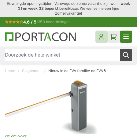
Ga naar de inhoud
Gewijzigde openingstijden: Vanwege de zomervakantie zijn we in
week
31 en week 32 beperkt bereikbaar.
We wensen je een fijne
zomervakantie!
4.6 / 5
1350 beoordelingen
Doorzoek de hele winkel
Home
/
Slagbomen
/
Nieuw in de EVA familie: de EVA.8