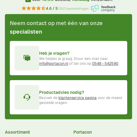
4.6 / 5
1350 beoordelingen
Neem contact op met één van onze
specialisten
Heb je vragen?
We helpen je graag. Stuur een mail naar
info@portacon.nl
of bel ons op
0548 - 542590
.
Productadvies nodig?
Bezoek de
klantenservice pagina
voor de meest
gestelde vragen.
Assortiment
Portacon