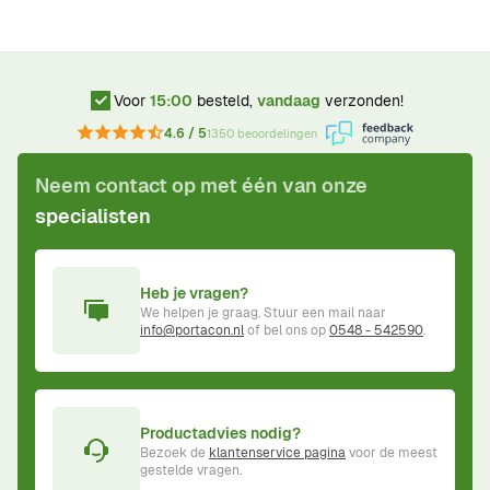
Voor
15:00
besteld,
vandaag
verzonden!
4.6 / 5
1350 beoordelingen
Neem contact op met één van onze
specialisten
Heb je vragen?
We helpen je graag. Stuur een mail naar
info@portacon.nl
of bel ons op
0548 - 542590
.
Productadvies nodig?
Bezoek de
klantenservice pagina
voor de meest
gestelde vragen.