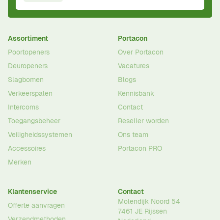
Assortiment
Portacon
Poortopeners
Over Portacon
Deuropeners
Vacatures
Slagbomen
Blogs
Verkeerspalen
Kennisbank
Intercoms
Contact
Toegangsbeheer
Reseller worden
Veiligheidssystemen
Ons team
Accessoires
Portacon PRO
Merken
Klantenservice
Contact
Molendijk Noord 54
Offerte aanvragen
7461 JE
Rijssen
Verzendmethoden