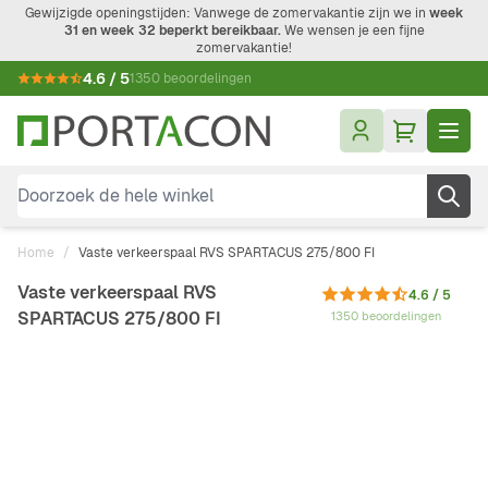
Ga naar de inhoud
Gewijzigde openingstijden: Vanwege de zomervakantie zijn we in
week
31 en week 32 beperkt bereikbaar.
We wensen je een fijne
zomervakantie!
4.6 / 5
1350 beoordelingen
Doorzoek de hele winkel
Home
/
Vaste verkeerspaal RVS SPARTACUS 275/800 FI
Vaste verkeerspaal RVS
4.6 / 5
SPARTACUS 275/800 FI
1350 beoordelingen