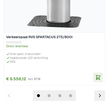
Verkeerspaal RVS SPARTACUS 275/800I
934302479
Direct leverbaar
Snel open, 4 seconden
Ingebouwde LED verlichting
RVS
€ 6.556,12
In Wi