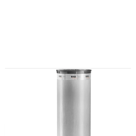
Levertijd 2-5 dagen
934302687
Productgroep B
€ 2.504,70
Incl. BTW
Aantal