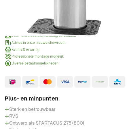
Offerte aanvragen
Wanneer een offerte aanvragen?
Voor 15:00 besteld, vandaag verzonden
Advies in onze nieuwe showroom
Kennis & ervaring
Professionele montage mogelijk
Diverse betaalmogelijkheden
Plus- en minpunten
Sterk en betrouwbaar
RVS
Ontwerp als SPARTACUS 275/800I