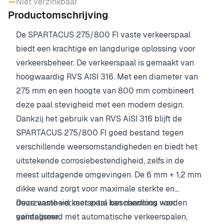
Niet verzinkbaar
Productomschrijving
De SPARTACUS 275/800 FI vaste verkeerspaal
biedt een krachtige en langdurige oplossing voor
verkeersbeheer. De verkeerspaal is gemaakt van
hoogwaardig RVS AISI 316. Met een diameter van
275 mm en een hoogte van 800 mm combineert
deze paal stevigheid met een modern design.
Dankzij het gebruik van RVS AISI 316 blijft de
SPARTACUS 275/800 FI goed bestand tegen
verschillende weersomstandigheden en biedt het
uitstekende corrosiebestendigheid, zelfs in de
meest uitdagende omgevingen. De 6 mm + 1,2 mm
dikke wand zorgt voor maximale sterkte en
duurzaamheid, met extra bescherming voor
Deze vaste verkeerspaal kan naadloos worden
vandalisme.
geïntegreerd met automatische verkeerspalen,