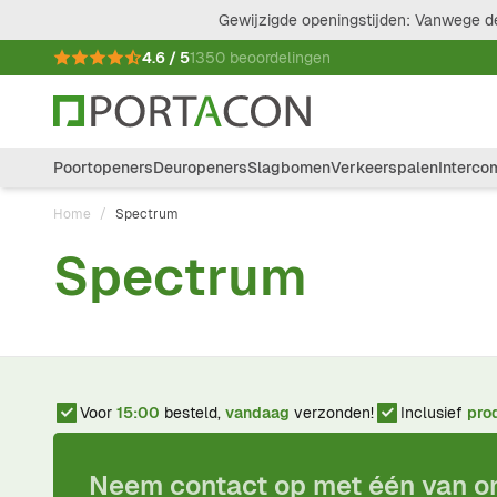
Ga naar de inhoud
Gewijzigde openingstijden: Vanwege de
4.6 / 5
1350 beoordelingen
Poortopeners
Deuropeners
Slagbomen
Verkeerspalen
Interco
Home
/
Spectrum
Spectrum
Voor
15:00
besteld,
vandaag
verzonden!
Inclusief
pro
Neem contact op met één van 