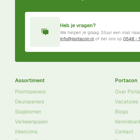
Heb je vragen?
We helpen je graag. Stuur een mail naa
info@portacon.nl
of bel ons op
0548 -
Assortiment
Portacon
Poortopeners
Over Port
Deuropeners
Vacatures
Slagbomen
Blogs
Verkeerspalen
Kennisban
Intercoms
Contact