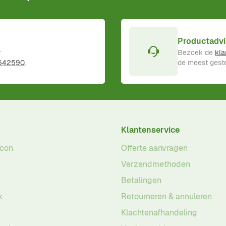
Productadvi
r
Bezoek de
kla
 542590
.
de meest geste
Klantenservice
acon
Offerte aanvragen
Verzendmethoden
Betalingen
k
Retourneren & annuleren
Klachtenafhandeling