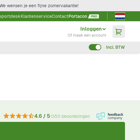
We wensen je een fijne zomervakantie!
Taal kieze
pportdesk
Klantenservice
Contact
Portacon
Inloggen
Of maak een account
Incl. BTW
4.6 / 5
1350 beoordelingen