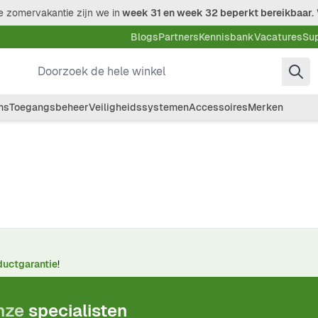
 zomervakantie zijn we in
week 31 en week 32 beperkt bereikbaar.
Blogs
Partners
Kennisbank
Vacatures
Su
Doorzoek de hele winkel
ms
Toegangsbeheer
Veiligheidssystemen
Accessoires
Merken
ductgarantie
!
onze
specialisten