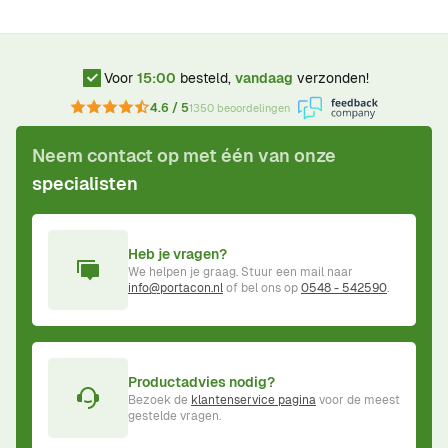
Voor
15:00
besteld,
vandaag
verzonden!
4.6 / 5
1350 beoordelingen
Neem contact op met één van onze
specialisten
Heb je vragen?
We helpen je graag. Stuur een mail naar
info@portacon.nl
of bel ons op
0548 - 542590
.
Productadvies nodig?
Bezoek de
klantenservice pagina
voor de meest
gestelde vragen.