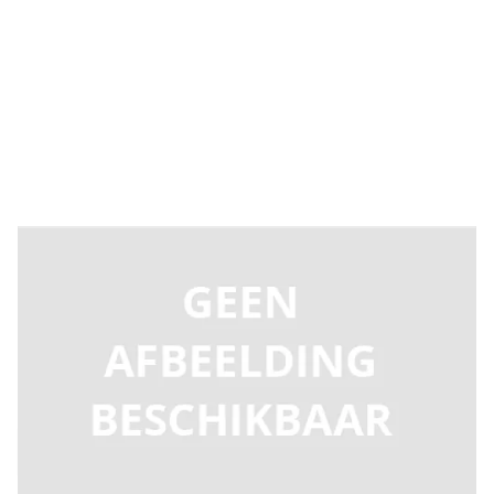
Levertijd 2-5 dagen
9056A24
Productgroep D
€ 4,09
Incl. BTW
Aantal