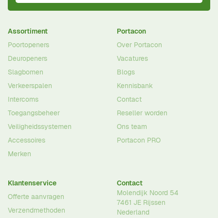
Assortiment
Portacon
Poortopeners
Over Portacon
Deuropeners
Vacatures
Slagbomen
Blogs
Verkeerspalen
Kennisbank
Intercoms
Contact
Toegangsbeheer
Reseller worden
Veiligheidssystemen
Ons team
Accessoires
Portacon PRO
Merken
Klantenservice
Contact
Molendijk Noord 54
Offerte aanvragen
7461 JE
Rijssen
Verzendmethoden
Nederland