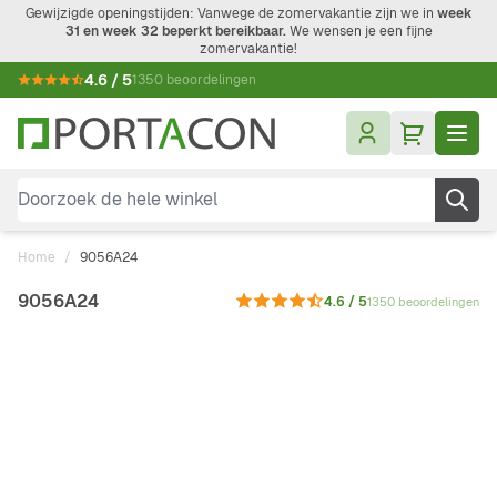
Ga naar de inhoud
Gewijzigde openingstijden: Vanwege de zomervakantie zijn we in
week
31 en week 32 beperkt bereikbaar.
We wensen je een fijne
zomervakantie!
4.6 / 5
1350 beoordelingen
Doorzoek de hele winkel
Home
/
9056A24
9056A24
4.6 / 5
1350 beoordelingen