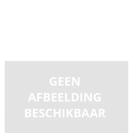
Levertijd 2-5 dagen
9240580
Productgroep D
€ 128,14
Incl. BTW
Aantal