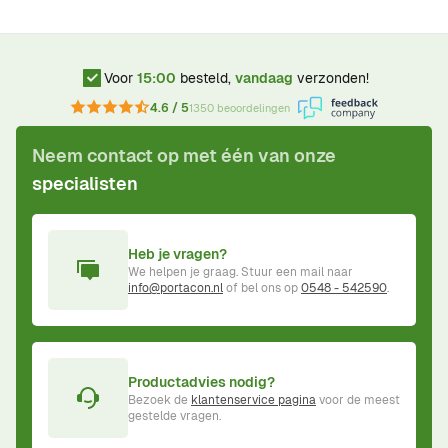
Voor
15:00
besteld,
vandaag
verzonden!
4.6 / 5
1350 beoordelingen
Neem contact op met één van onze
specialisten
Heb je vragen?
We helpen je graag. Stuur een mail naar
info@portacon.nl
of bel ons op
0548 - 542590
.
Productadvies nodig?
Bezoek de
klantenservice pagina
voor de meest
gestelde vragen.