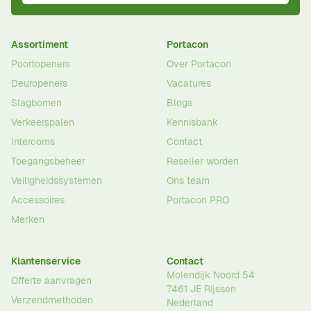
Assortiment
Portacon
Poortopeners
Over Portacon
Deuropeners
Vacatures
Slagbomen
Blogs
Verkeerspalen
Kennisbank
Intercoms
Contact
Toegangsbeheer
Reseller worden
Veiligheidssystemen
Ons team
Accessoires
Portacon PRO
Merken
Klantenservice
Contact
Molendijk Noord 54
Offerte aanvragen
7461 JE
Rijssen
Verzendmethoden
Nederland