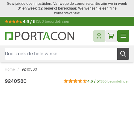
Ga naar de inhoud
Gewijzigde openingstijden: Vanwege de zomervakantie zijn we in
week
31 en week 32 beperkt bereikbaar.
We wensen je een fijne
zomervakantie!
4.6 / 5
1350 beoordelingen
Doorzoek de hele winkel
Home
/
9240580
9240580
4.6 / 5
1350 beoordelingen