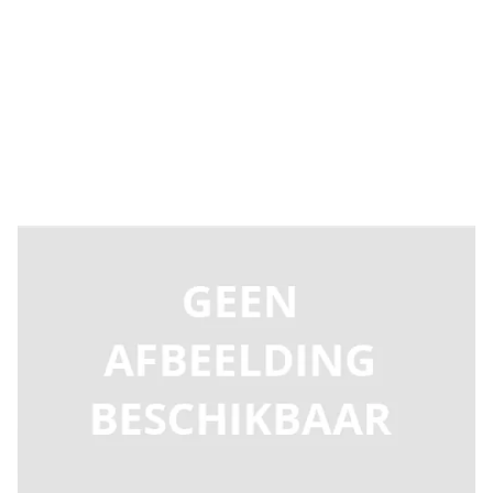
Levertijd 2-5 dagen
T100381
Productgroep B
€ 14,80
Incl. BTW
Aantal