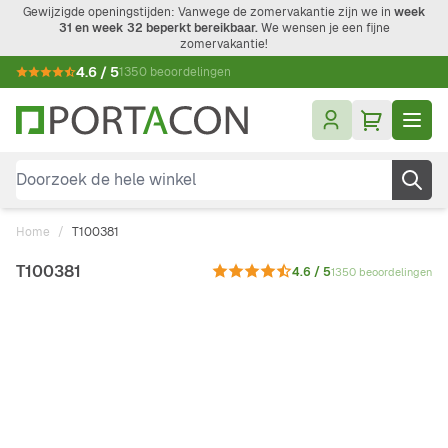
Ga naar de inhoud
Gewijzigde openingstijden: Vanwege de zomervakantie zijn we in
week
31 en week 32 beperkt bereikbaar.
We wensen je een fijne
zomervakantie!
4.6 / 5
1350 beoordelingen
Doorzoek de hele winkel
Home
/
T100381
T100381
4.6 / 5
1350 beoordelingen