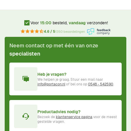
Voor
15:00
besteld,
vandaag
verzonden!
4.6 / 5
1350 beoordelingen
Neem contact op met één van onze
specialisten
Heb je vragen?
We helpen je graag. Stuur een mail naar
info@portacon.nl
of bel ons op
0548 - 542590
.
Productadvies nodig?
Bezoek de
klantenservice pagina
voor de meest
gestelde vragen.