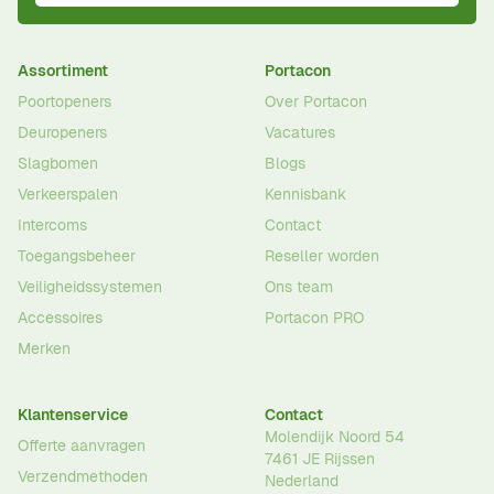
Assortiment
Portacon
Poortopeners
Over Portacon
Deuropeners
Vacatures
Slagbomen
Blogs
Verkeerspalen
Kennisbank
Intercoms
Contact
Toegangsbeheer
Reseller worden
Veiligheidssystemen
Ons team
Accessoires
Portacon PRO
Merken
Klantenservice
Contact
Molendijk Noord 54
Offerte aanvragen
7461 JE
Rijssen
Verzendmethoden
Nederland