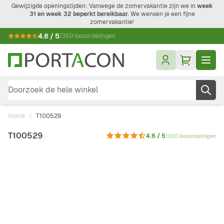
Ga naar de inhoud
Gewijzigde openingstijden: Vanwege de zomervakantie zijn we in
week
31 en week 32 beperkt bereikbaar.
We wensen je een fijne
zomervakantie!
4.6 / 5
1350 beoordelingen
Doorzoek de hele winkel
Home
/
T100529
T100529
4.6 / 5
1350 beoordelingen