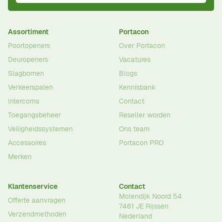
Assortiment
Portacon
Poortopeners
Over Portacon
Deuropeners
Vacatures
Slagbomen
Blogs
Verkeerspalen
Kennisbank
Intercoms
Contact
Toegangsbeheer
Reseller worden
Veiligheidssystemen
Ons team
Accessoires
Portacon PRO
Merken
Klantenservice
Contact
Molendijk Noord 54
Offerte aanvragen
7461 JE
Rijssen
Verzendmethoden
Nederland