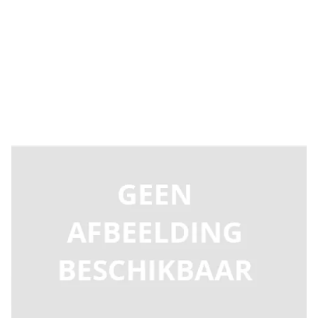
Levertijd 2-5 dagen
T100529
Productgroep B
€ 70,80
Incl. BTW
Aantal