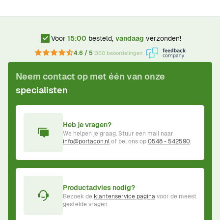
Voor
15:00
besteld,
vandaag
verzonden!
4.6 / 5
1350 beoordelingen
Neem contact op met één van onze
specialisten
Heb je vragen?
We helpen je graag. Stuur een mail naar
info@portacon.nl
of bel ons op
0548 - 542590
.
Productadvies nodig?
Bezoek de
klantenservice pagina
voor de meest
gestelde vragen.