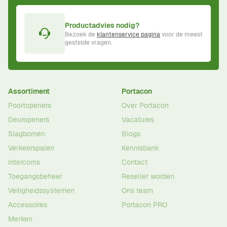
Productadvies nodig?
Bezoek de
klantenservice pagina
voor de meest
gestelde vragen.
Assortiment
Portacon
Poortopeners
Over Portacon
Deuropeners
Vacatures
Slagbomen
Blogs
Verkeerspalen
Kennisbank
Intercoms
Contact
Toegangsbeheer
Reseller worden
Veiligheidssystemen
Ons team
Accessoires
Portacon PRO
Merken