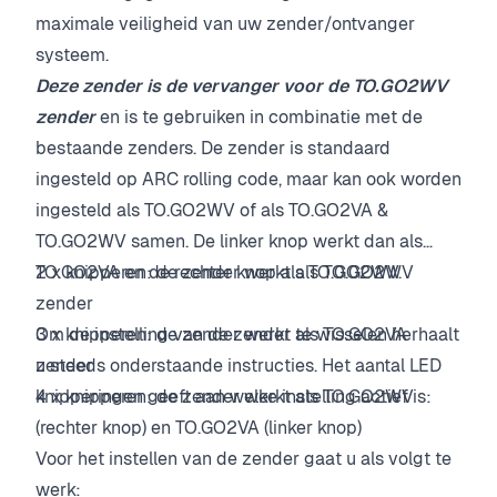
maximale veiligheid van uw zender/ontvanger
systeem.
Deze zender is de vervanger voor de TO.GO2WV
zender
en is te gebruiken in combinatie met de
bestaande zenders. De zender is standaard
ingesteld op ARC rolling code, maar kan ook worden
ingesteld als TO.GO2WV of als TO.GO2VA &
TO.GO2WV samen. De linker knop werkt dan als
TO.GO2VA en de rechter knop als TO.GO2WV.
2 x knipperen: de zender werkt als TO.GO2WV
zender
Om de instelling van de zender te wisselen herhaalt
3 x knipperen: de zender werkt als TO.GO2VA
u steeds onderstaande instructies. Het aantal LED
zender
knipperingen geeft aan welke instelling actief is:
4 x knipperen: de zender werkt als TO.GO2WV
(rechter knop) en TO.GO2VA (linker knop)
Voor het instellen van de zender gaat u als volgt te
werk: