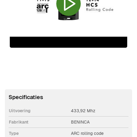
Specificaties
Uitvoering
433,92 Mhz
Fabrikant
BENINCA
Type
ARC rolling code