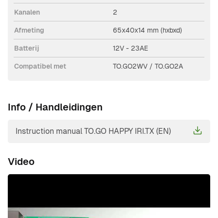
Kanalen
2
Afmeting
65x40x14 mm (hxbxd)
Batterij
12V - 23AE
Compatibel met
TO.GO2WV / TO.GO2A
Info / Handleidingen
Instruction manual TO.GO HAPPY IRI.TX (EN)
Video