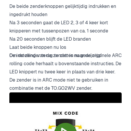
De beide zenderknoppen gelijktijdig indrukken en
ingedrukt houden
Na 3 seconden gaat de LED 2, 3 of 4 keer kort
knipperen met tussenpozen van ca. 1 seconde
Na 20 seconden blijft de LED branden
Laat beide knoppen nu los
De instelling van de zender is nu gewijzigd
Om de zender terug te zetten naar de originele ARC
rolling code herhaalt u bovenstaande instructies. De
LED knippert nu twee keer in plaats van drie keer.
De zender is in ARC mode niet te gebruiken in
combinatie met de TO.GO2WV zender.