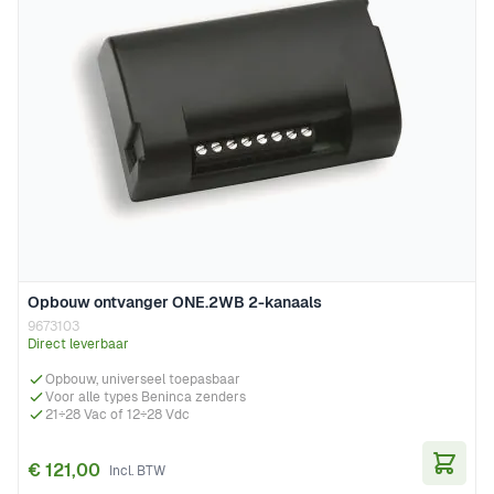
Opbouw ontvanger ONE.2WB 2-kanaals
9673103
Direct leverbaar
Opbouw, universeel toepasbaar
Voor alle types Beninca zenders
21÷28 Vac of 12÷28 Vdc
€ 121,00
In Wi