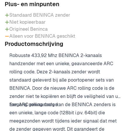
Plus- en minpunten
Standaard BENINCA zender
Niet kopieerbaar
Origineel Beninca
Alleen voor BENINCA geschikt
Productomschrijving
Robuuste 433,92 Mhz BENINCA 2-kanaals
handzender met een unieke, geavanceerde ARC
rolling code. Deze 2-kanaals zender wordt
standaard geleverd bij alle poortopener sets van
BENINCA. Door de nieuwe ARC rolling code is de
zender niet te kopiëren en blijft de veiligheid van uw
toegang gewaarborgd.
Een ARC rolling code van de BENINCA zenders is
een unieke, lange code (128bit i.pv. 64bit) die
meegezonden wordt tijdens ieder signaal dat met
de zender gegeven wordt. Dit garandeert de