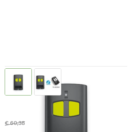
View larger image
View larger image
Direct leverbaar
9863173
Productgroep E
€ 60,38