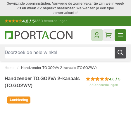
Ga naar de inhoud
Gewijzigde openingstijden: Vanwege de zomervakantie zijn we in
week
31 en week 32 beperkt bereikbaar.
We wensen je een fijne
zomervakantie!
4.6 / 5
1350 beoordelingen
Doorzoek de hele winkel
Home
/
Handzender TO.GO2VA 2-kanaals (TO.GO2WV)
Handzender TO.GO2VA 2-kanaals
4.6 / 5
(TO.GO2WV)
1350 beoordelingen
Aanbieding