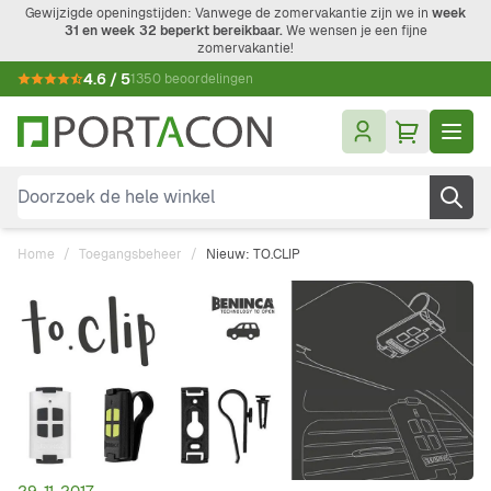
Ga naar de inhoud
Gewijzigde openingstijden: Vanwege de zomervakantie zijn we in
week
31 en week 32 beperkt bereikbaar.
We wensen je een fijne
zomervakantie!
4.6 / 5
1350 beoordelingen
Doorzoek de hele winkel
Home
/
Toegangsbeheer
/
Nieuw: TO.CLIP