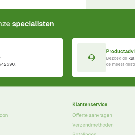
ductgarantie
!
onze
specialisten
Productadvi
r
Bezoek de
kla
 542590
.
de meest geste
Klantenservice
acon
Offerte aanvragen
Verzendmethoden
Betalingen