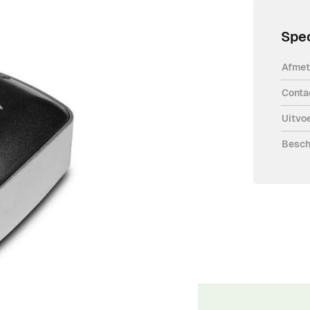
Spec
Afmet
Conta
leverd met europrofielcilinder en 3
Uitvo
Besch