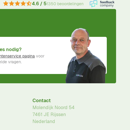
4.6 / 5
1350 beoordelingen
es nodig?
ntenservice pagina
voor
lde vragen.
Contact
Molendijk Noord 54
7461 JE
Rijssen
Nederland