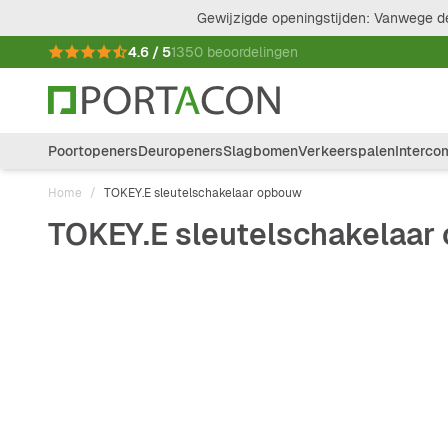
Ga naar de inhoud
Gewijzigde openingstijden: Vanwege de
4.6 / 5
1350 beoordelingen
Poortopeners
Deuropeners
Slagbomen
Verkeerspalen
Interco
Home
/
TOKEY.E sleutelschakelaar opbouw
TOKEY.E sleutelschakelaar