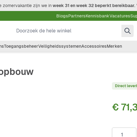
 zomervakantie zijn we in
week 31 en week 32 beperkt bereikbaar.
Blogs
Partners
Kennisbank
Vacatures
Su
Doorzoek de hele winkel
ms
Toegangsbeheer
Veiligheidssystemen
Accessoires
Merken
 opbouw
Direct lever
€ 71,
Aantal