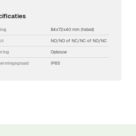
ificaties
ing
84x72x40 mm (hxbxd)
ct
NO/NO of NC/NC of NO/NC
ering
Opbouw
ermingsgraad
IP65