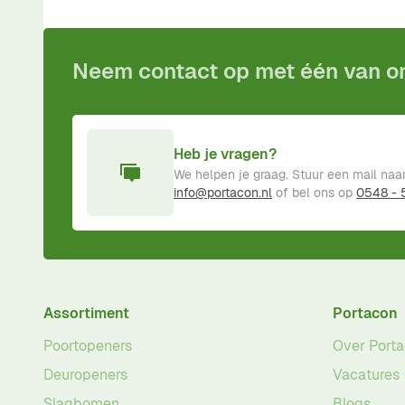
Voor
15:00
besteld,
vandaag
verzonden!
Inclusief
pro
Neem contact op met één van 
Heb je vragen?
We helpen je graag. Stuur een mail naa
info@portacon.nl
of bel ons op
0548 -
Assortiment
Portacon
Poortopeners
Over Port
Deuropeners
Vacatures
Slagbomen
Blogs