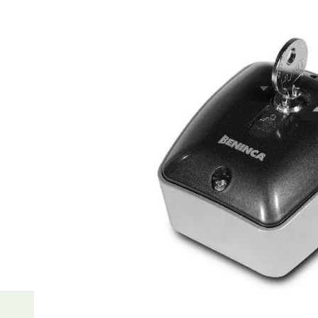
Plus- en minpunten
Contact NO/NO of NC/NC of NO/NC
Met europrofielcilinder
Incl. 3 sleutels
Productomschrijving
TOKEY.E aluminium sleutelschakelaar opbouw, wordt ge
sleutels.
Info / Handleidingen
productinformatie TOKEY.E - TOKEY.I