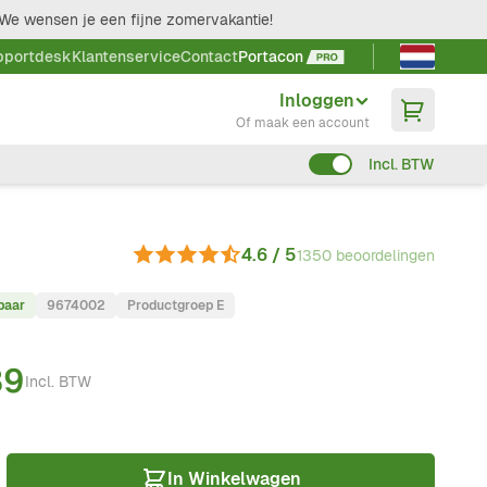
We wensen je een fijne zomervakantie!
Taal kieze
pportdesk
Klantenservice
Contact
Portacon
Inloggen
Of maak een account
Incl. BTW
4.6 / 5
1350 beoordelingen
baar
9674002
Productgroep E
39
Incl. BTW
In Winkelwagen