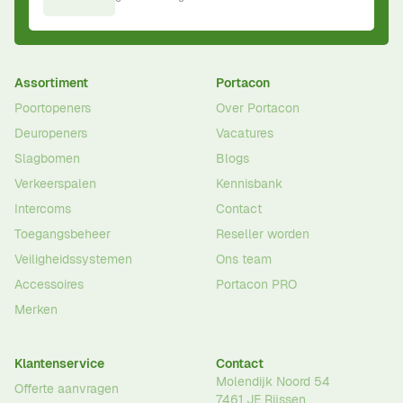
Assortiment
Portacon
Poortopeners
Over Portacon
Deuropeners
Vacatures
Slagbomen
Blogs
Verkeerspalen
Kennisbank
Intercoms
Contact
Toegangsbeheer
Reseller worden
Veiligheidssystemen
Ons team
Accessoires
Portacon PRO
Merken
Klantenservice
Contact
Molendijk Noord 54
Offerte aanvragen
7461 JE
Rijssen