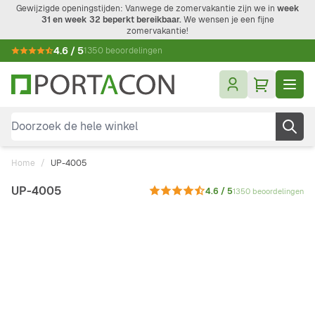
Ga naar de inhoud
Gewijzigde openingstijden: Vanwege de zomervakantie zijn we in
week
31 en week 32 beperkt bereikbaar.
We wensen je een fijne
zomervakantie!
4.6 / 5
1350 beoordelingen
Doorzoek de hele winkel
Home
/
UP-4005
UP-4005
4.6 / 5
1350 beoordelingen