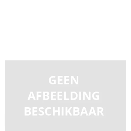
Levertijd 2-5 dagen
UP-4005
Productgroep C
€ 206,61
Incl. BTW
Aantal