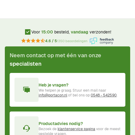
Voor
15:00
besteld,
vandaag
verzonden!
4.6 / 5
1350 beoordelingen
Neem contact op met één van onze
specialisten
Heb je vragen?
We helpen je graag. Stuur een mail naar
info@portacon.nl
of bel ons op
0548 - 542590
.
Productadvies nodig?
Bezoek de
klantenservice pagina
voor de meest
gestelde vragen.