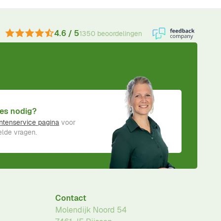
4.6 / 5
1350 beoordelingen
es nodig?
ntenservice pagina
voor
lde vragen.
Contact
Molendijk Noord 54