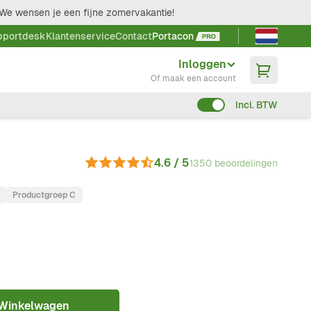
We wensen je een fijne zomervakantie!
Taal kieze
pportdesk
Klantenservice
Contact
Portacon
Inloggen
Of maak een account
Incl. BTW
4.6 / 5
1350 beoordelingen
Productgroep C
 Winkelwagen