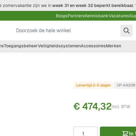
 zomervakantie zijn we in
week 31 en week 32 beperkt bereikbaar.
Blogs
Partners
Kennisbank
Vacatures
Su
Doorzoek de hele winkel
ms
Toegangsbeheer
Veiligheidssystemen
Accessoires
Merken
Levertijd 2-5 dagen
UP-K4208
€ 474,32
Incl. BTW
Aantal
In