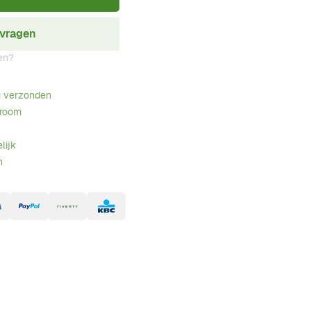
nvragen
en?
g verzonden
wroom
lijk
n