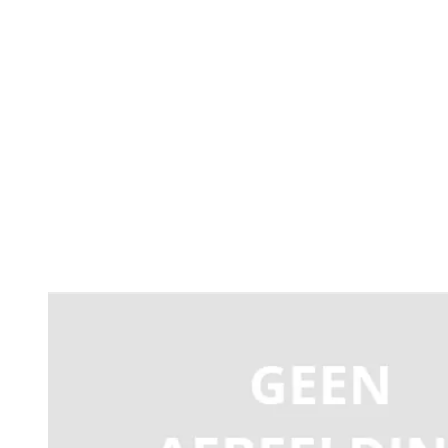
Productomschrijving
Uitbreidingskaart 8 kanaals, H.264 compressie, FULL D