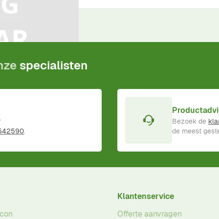
ductgarantie
!
onze
specialisten
Productadvi
r
Bezoek de
kla
 542590
.
de meest geste
Klantenservice
acon
Offerte aanvragen