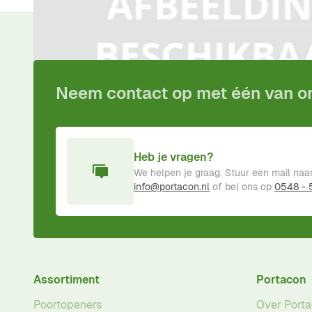
Voor
15:00
besteld,
vandaag
verzonden!
Inclusief
pro
Neem contact op met één van 
Heb je vragen?
We helpen je graag. Stuur een mail naa
info@portacon.nl
of bel ons op
0548 -
Assortiment
Portacon
Poortopeners
Over Port