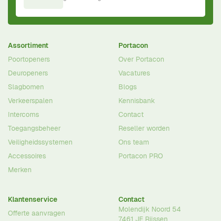
Assortiment
Portacon
Poortopeners
Over Portacon
Deuropeners
Vacatures
Slagbomen
Blogs
Verkeerspalen
Kennisbank
Intercoms
Contact
Toegangsbeheer
Reseller worden
Veiligheidssystemen
Ons team
Accessoires
Portacon PRO
Merken
Klantenservice
Contact
Molendijk Noord 54
Offerte aanvragen
7461 JE
Rijssen