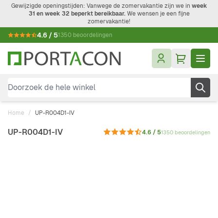
Ga naar de inhoud
Gewijzigde openingstijden: Vanwege de zomervakantie zijn we in
week
31 en week 32 beperkt bereikbaar.
We wensen je een fijne
zomervakantie!
4.6 / 5
1350 beoordelingen
Doorzoek de hele winkel
Home
/
UP-R004D1-IV
UP-R004D1-IV
4.6 / 5
1350 beoordelingen