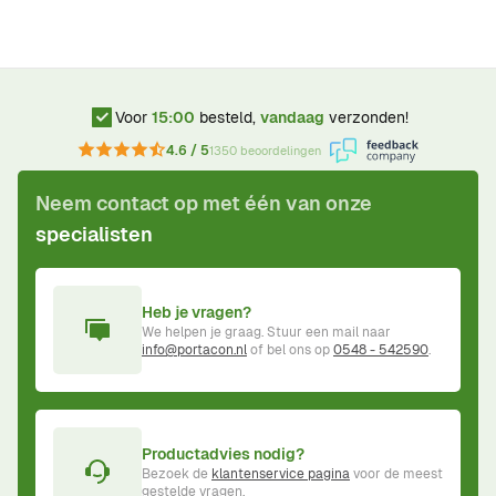
Voor
15:00
besteld,
vandaag
verzonden!
4.6 / 5
1350 beoordelingen
Neem contact op met één van onze
specialisten
Heb je vragen?
We helpen je graag. Stuur een mail naar
info@portacon.nl
of bel ons op
0548 - 542590
.
Productadvies nodig?
Bezoek de
klantenservice pagina
voor de meest
gestelde vragen.