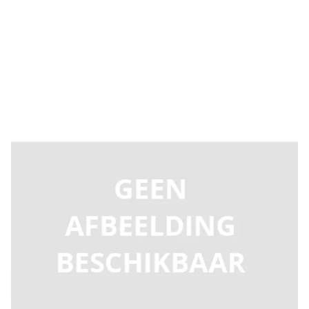
Levertijd 2-5 dagen
UP-R004D1-IV
Productgroep D
€ 301,29
Incl. BTW
Aantal