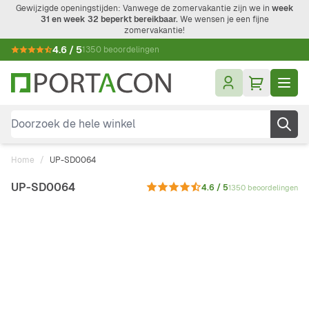
Ga naar de inhoud
Gewijzigde openingstijden: Vanwege de zomervakantie zijn we in
week
31 en week 32 beperkt bereikbaar.
We wensen je een fijne
zomervakantie!
4.6 / 5
1350 beoordelingen
Doorzoek de hele winkel
Home
/
UP-SD0064
UP-SD0064
4.6 / 5
1350 beoordelingen