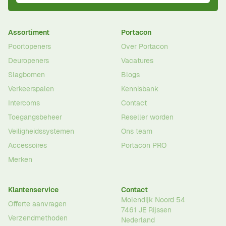
Assortiment
Portacon
Poortopeners
Over Portacon
Deuropeners
Vacatures
Slagbomen
Blogs
Verkeerspalen
Kennisbank
Intercoms
Contact
Toegangsbeheer
Reseller worden
Veiligheidssystemen
Ons team
Accessoires
Portacon PRO
Merken
Klantenservice
Contact
Molendijk Noord 54
Offerte aanvragen
7461 JE
Rijssen
Verzendmethoden
Nederland