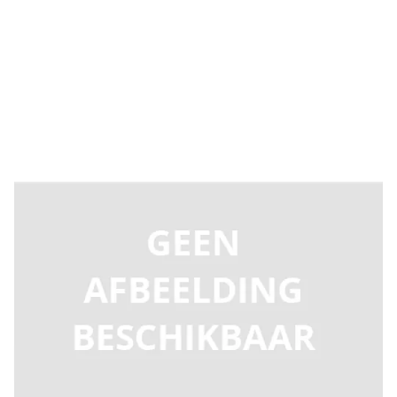
Direct leverbaar
UP-SD0064
Productgroep A
€ 35,91
Incl. BTW
Aantal