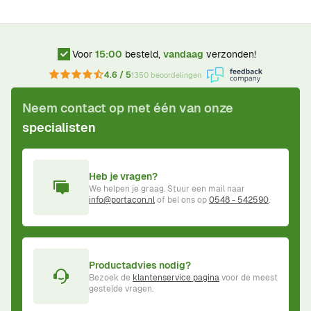
Voor
15:00
besteld,
vandaag
verzonden!
4.6 / 5
1350 beoordelingen
Neem contact op met één van onze
specialisten
Heb je vragen?
We helpen je graag. Stuur een mail naar
info@portacon.nl
of bel ons op
0548 - 542590
.
Productadvies nodig?
Bezoek de
klantenservice pagina
voor de meest
gestelde vragen.