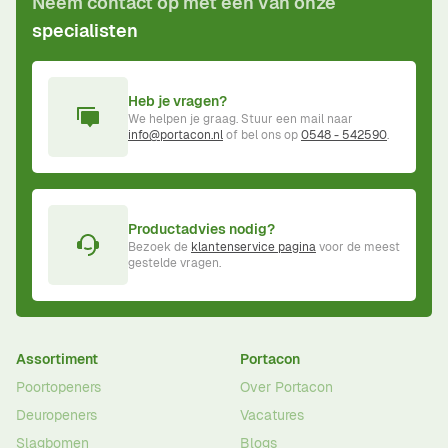
Neem contact op met één van onze
specialisten
Heb je vragen?
We helpen je graag. Stuur een mail naar
info@portacon.nl
of bel ons op
0548 - 542590
.
Productadvies nodig?
Bezoek de
klantenservice pagina
voor de meest
gestelde vragen.
Assortiment
Portacon
Poortopeners
Over Portacon
Deuropeners
Vacatures
Slagbomen
Blogs