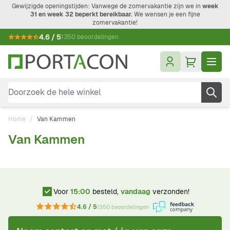
Ga naar de inhoud
Gewijzigde openingstijden: Vanwege de zomervakantie zijn we in
week
31 en week 32 beperkt bereikbaar.
We wensen je een fijne
zomervakantie!
4.6 / 5
1350 beoordelingen
Doorzoek de hele winkel
Home
/
Van Kammen
Van Kammen
Voor
15:00
besteld,
vandaag
verzonden!
4.6 / 5
1350 beoordelingen