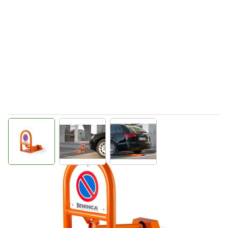
View larger image
View larger image
View larger image
Direct leverbaar
9082040
Productgroep E
€ 447,70
Incl. BTW