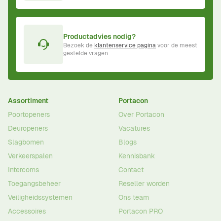
Productadvies nodig?
Bezoek de
klantenservice pagina
voor de meest
gestelde vragen.
Assortiment
Portacon
Poortopeners
Over Portacon
Deuropeners
Vacatures
Slagbomen
Blogs
Verkeerspalen
Kennisbank
Intercoms
Contact
Toegangsbeheer
Reseller worden
Veiligheidssystemen
Ons team
Accessoires
Portacon PRO