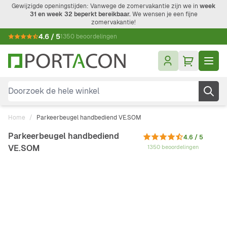
Ga naar de inhoud
Gewijzigde openingstijden: Vanwege de zomervakantie zijn we in
week
31 en week 32 beperkt bereikbaar.
We wensen je een fijne
zomervakantie!
4.6 / 5
1350 beoordelingen
Doorzoek de hele winkel
Home
/
Parkeerbeugel handbediend VE.SOM
Parkeerbeugel handbediend
4.6 / 5
VE.SOM
1350 beoordelingen