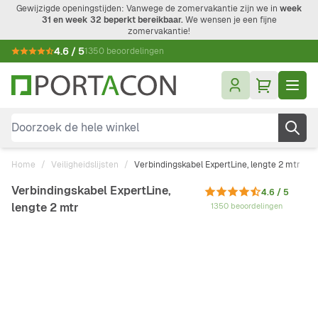
Ga naar de inhoud
Gewijzigde openingstijden: Vanwege de zomervakantie zijn we in
week
31 en week 32 beperkt bereikbaar.
We wensen je een fijne
zomervakantie!
4.6 / 5
1350 beoordelingen
Doorzoek de hele winkel
Home
/
Veiligheids­lijsten
/
Verbindingskabel ExpertLine, lengte 2 mtr
Verbindingskabel ExpertLine,
4.6 / 5
lengte 2 mtr
1350 beoordelingen