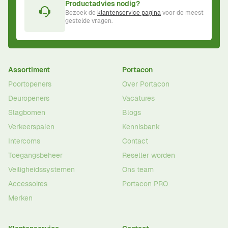
Productadvies nodig?
Bezoek de
klantenservice pagina
voor de meest
gestelde vragen.
Assortiment
Portacon
Poortopeners
Over Portacon
Deuropeners
Vacatures
Slagbomen
Blogs
Verkeerspalen
Kennisbank
Intercoms
Contact
Toegangsbeheer
Reseller worden
Veiligheidssystemen
Ons team
Accessoires
Portacon PRO
Merken