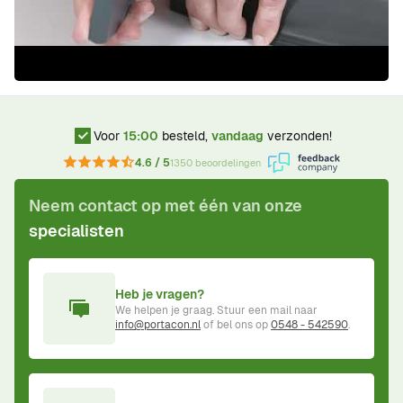
Voor
15:00
besteld,
vandaag
verzonden!
4.6 / 5
1350 beoordelingen
Neem contact op met één van onze
specialisten
Heb je vragen?
We helpen je graag. Stuur een mail naar
info@portacon.nl
of bel ons op
0548 - 542590
.