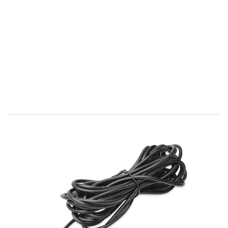
Direct leverbaar
389120
Productgroep E
€ 21,24
Incl. BTW
Aantal