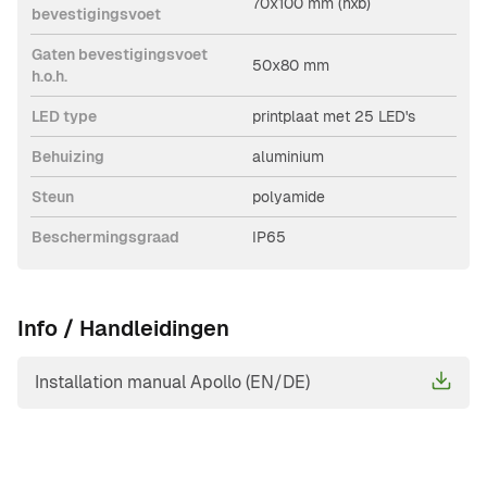
70x100 mm (hxb)
bevestigingsvoet
Gaten bevestigingsvoet
50x80 mm
h.o.h.
LED type
printplaat met 25 LED's
Behuizing
aluminium
Steun
polyamide
Beschermingsgraad
IP65
Info / Handleidingen
Installation manual Apollo (EN/DE)