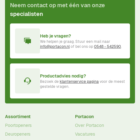
Neem contact op met één van onze
specialisten
Heb je vragen?
We helpen je graag. Stuur een mail naar
info@portacon.nl
of bel ons op
0548 - 542590
.
Productadvies nodig?
Bezoek de
klantenservice pagina
voor de meest
gestelde vragen.
Assortiment
Portacon
Poortopeners
Over Portacon
Deuropeners
Vacatures