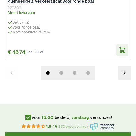
Klembeugels verkeerslicht voor ronde paal
220800
Direct leverbaar
Set van 2
Voor ronde paal
Max. paaldikte 75 mm
€ 46,74
In Wi
Voor
15:00
besteld,
vandaag
verzonden!
4.6 / 5
1350 beoordelingen