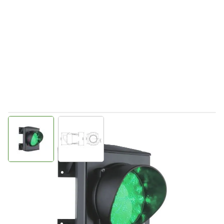
View larger image
View larger image
Direct leverbaar
221230
Productgroep D
€ 184,45
Incl. BTW