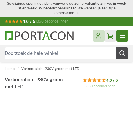
Ga naar de inhoud
Gewijzigde openingstijden: Vanwege de zomervakantie zijn we in
week
31 en week 32 beperkt bereikbaar.
We wensen je een fijne
zomervakantie!
4.6 / 5
1350 beoordelingen
Doorzoek de hele winkel
Home
/
Verkeerslicht 230V groen met LED
Verkeerslicht 230V groen
4.6 / 5
met LED
1350 beoordelingen