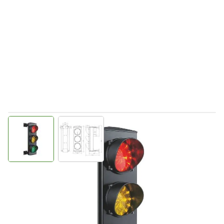
View larger image
View larger image
Direct leverbaar
225230
Productgroep D
€ 451,79
Incl. BTW