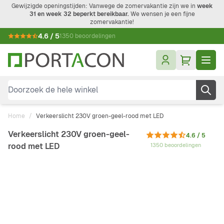
Ga naar de inhoud
Gewijzigde openingstijden: Vanwege de zomervakantie zijn we in
week
31 en week 32 beperkt bereikbaar.
We wensen je een fijne
zomervakantie!
4.6 / 5
1350 beoordelingen
Doorzoek de hele winkel
Home
/
Verkeerslicht 230V groen-geel-rood met LED
Verkeerslicht 230V groen-geel-
4.6 / 5
rood met LED
1350 beoordelingen