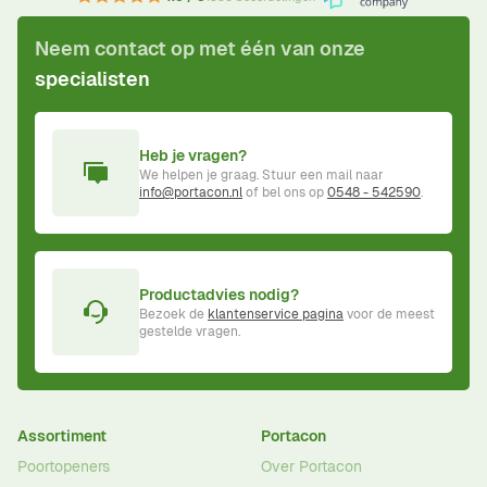
Neem contact op met één van onze
specialisten
Heb je vragen?
We helpen je graag. Stuur een mail naar
info@portacon.nl
of bel ons op
0548 - 542590
.
Productadvies nodig?
Bezoek de
klantenservice pagina
voor de meest
gestelde vragen.
Assortiment
Portacon
Poortopeners
Over Portacon