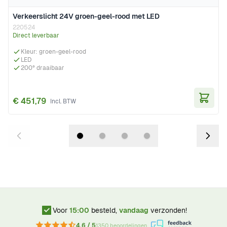
Verkeerslicht 24V groen-geel-rood met LED
220524
Direct leverbaar
Kleur: groen-geel-rood
LED
200° draaibaar
€ 451,79
In Wi
Voor
15:00
besteld,
vandaag
verzonden!
4.6 / 5
1350 beoordelingen