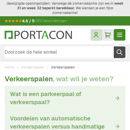
Ga naar de inhoud
Gewijzigde openingstijden: Vanwege de zomervakantie zijn we in
week
31 en week 32 beperkt bereikbaar.
We wensen je een fijne
zomervakantie!
4.6 / 5
1350 beoordelingen
Doorzoek de hele winkel
Home
/
Verkeerspalen
/
Verkeerspalen
Verkeerspalen
, wat wil je weten?
Wat is een parkeerpaal of
verkeerspaal?
Voordelen van automatische
verkeerspalen versus handmatige