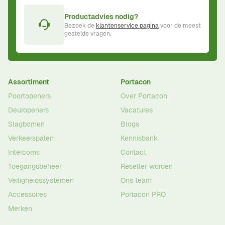
Productadvies nodig?
Bezoek de
klantenservice pagina
voor de meest
gestelde vragen.
Assortiment
Portacon
Poortopeners
Over Portacon
Deuropeners
Vacatures
Slagbomen
Blogs
Verkeerspalen
Kennisbank
Intercoms
Contact
Toegangsbeheer
Reseller worden
Veiligheidssystemen
Ons team
Accessoires
Portacon PRO
Merken